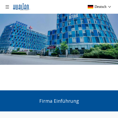
Deutsch
Heim
/
Über Hualian
/
Über uns
Firma Einführung