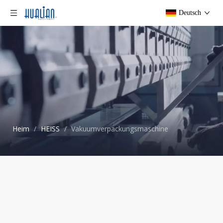
Deutsch
Heim
/
HEISS
/
Vakuumverpackungsmaschine