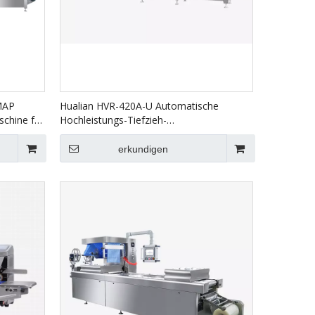
MAP
Hualian HVR-420A-U Automatische
chine für
Hochleistungs-Tiefzieh-
chte,
Vakuumverpackungsmaschinen für die
Lebensmittelverpackung
erkundigen