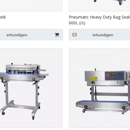
stik
Pneumatic Heavy Duty Bag Seal
600L (/s)
erkundigen
erkundigen