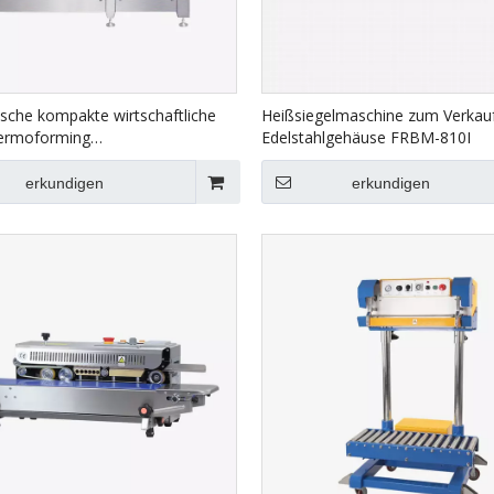
sche kompakte wirtschaftliche
Heißsiegelmaschine zum Verkauf
ermoforming
Edelstahlgehäuse FRBM-810I
rpackungsmaschine für
ttel HVR-320A (q)
erkundigen
erkundigen