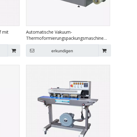
 mit
Automatische Vakuum-
Thermoformierungspackungsmaschine
für Lebensmittel HVR-420A
erkundigen