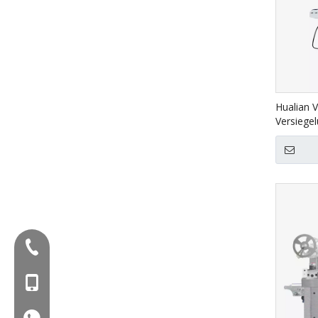
Hualian V
Versiege
1120LD
Tel:+86-577-88627766
Mob: +86-18858715170
WA: 0086 18858715170