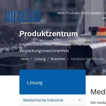
Heim
Produkte
HEISS
Händler
L
Produktzentrum
Ein weltbekanntes führendes Unternehmen im In
Verpackungsmaschinenfeld.
Heim
/
Lösung
/
Branchen
/
Medizinische Industrie
Lösung
Medi
Medizinische Industrie
Die mediz