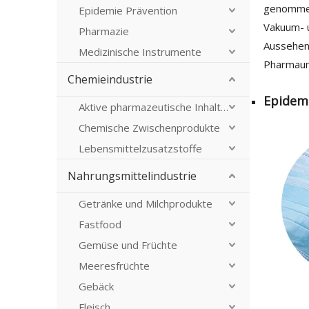
genommen 
Epidemie Prävention
Vakuum- u
Pharmazie
Aussehen
Medizinische Instrumente
Pharmaunt
Chemieindustrie
Epidemi
Aktive pharmazeutische Inhaltsstoffe
Chemische Zwischenprodukte
Lebensmittelzusatzstoffe
Nahrungsmittelindustrie
Getränke und Milchprodukte
Fastfood
Gemüse und Früchte
Meeresfrüchte
Gebäck
Fleisch