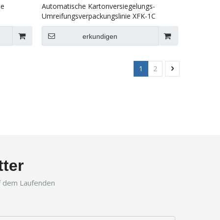
le
Automatische Kartonversiegelungs-
Umreifungsverpackungslinie XFK-1C
erkundigen
1
2
ter
uf dem Laufenden