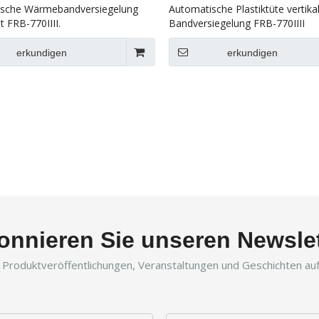
sche Wärmebandversiegelung
Automatische Plastiktüte vertika
t FRB-770IIII.
Bandversiegelung FRB-770IIII
erkundigen
erkundigen
onnieren Sie unseren Newslet
r Produktveröffentlichungen, Veranstaltungen und Geschichten a