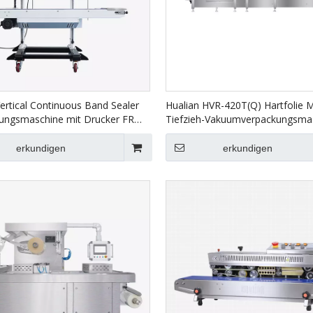
ertical Continuous Band Sealer
Hualian HVR-420T(Q) Hartfolie 
lungsmaschine mit Drucker FRM-
Tiefzieh-Vakuumverpackungsmas
Lachs, Meeresfrüchte, Fertiggeri
Fleisch
erkundigen
erkundigen