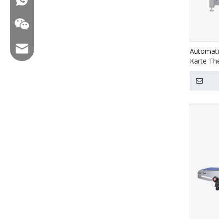
E -Mail: hl@hualian.biz
Automati
Karte Th
Vakuumve
Lebensmi
Wechat