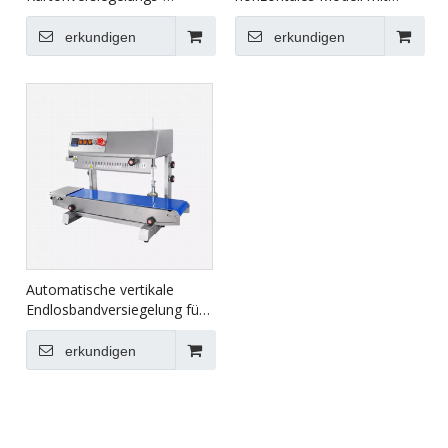
Umreifungsverpackungslinie
Fassadenfarbe FR-770III
XFK-1C
erkundigen
erkundigen
Automatische vertikale
Endlosbandversiegelung für
Beutel FR-770II
erkundigen