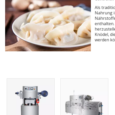
Als tradit
Nahrung in
Nährstoffe
enthalten.
herzustel
Knödel, di
werden kö