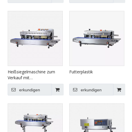
Verpackungsmaschine HVT-
für Lebensmittel HVT-450R-
450A
4S
Heißsiegelmaschine zum
Futterplastik
Verkauf mit
Edelstahlgehäuse FRBM-
810I
erkundigen
erkundigen