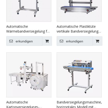
Automatische
Automatische Plastiktüte
Wärmebandversiegelung für
vertikale Bandversiegelung
Sachet FRB-770IIII.
FRB-770IIII
erkundigen
erkundigen
Automatische
Bandversiegelungsmaschine,
Kartonversiegelungs-
horizontales Modell mit