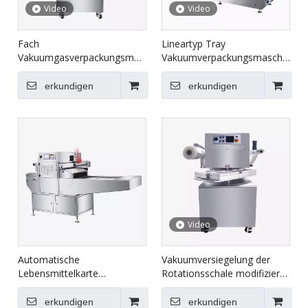
Video
Video
Fach
Lineartyp Tray
Vakuumgasverpackungsmaschine
Vakuumverpackungsmaschine
HVT-450m
HVT-350AZ
erkundigen
erkundigen
Video
Automatische
Vakuumversiegelung der
Lebensmittelkarte
Rotationsschale modifizierte
modifizierte Atmosphäre
Atmosphäre
Tray Sealer
Hautverpackungsmaschine
erkundigen
erkundigen