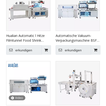
Hualian Automatic l Hitze
Automatische Vakuum-
Filmtunnel Food Shrink
Verpackungsmaschine BSF-
Wrapping
5640LG+BS-5030X
Verpackungsmaschine BSF-
erkundigen
erkundigen
5640LG/E+BS-4522
Video