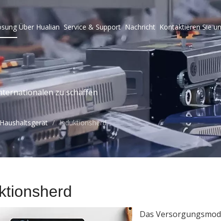
ösung
Über Hualian
Service & Support
Nachricht
Kontaktieren Sie u
ternationalen zu schaffen
Haushaltsgerät
/
Induktionsherd
ktionsherd
Das Versorgungsmodel