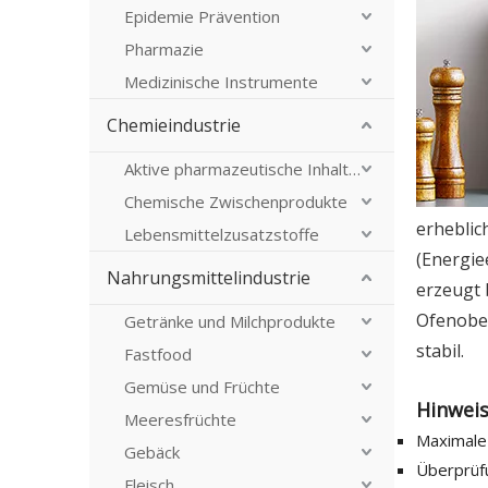
Epidemie Prävention
Pharmazie
Medizinische Instrumente
Chemieindustrie
Aktive pharmazeutische Inhaltsstoffe
Chemische Zwischenprodukte
erheblic
Lebensmittelzusatzstoffe
(Energie
Nahrungsmittelindustrie
erzeugt 
Ofenoberf
Getränke und Milchprodukte
stabil.
Fastfood
Gemüse und Früchte
Hinweis
Meeresfrüchte
Maximale
Gebäck
Überprüf
Fleisch