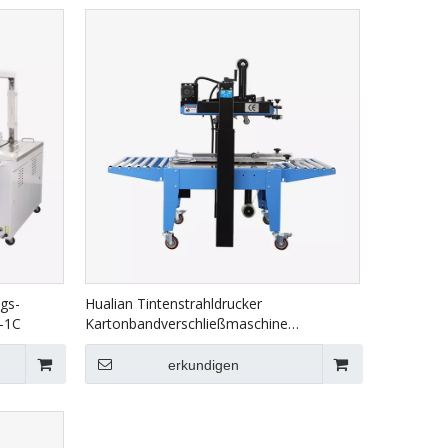
gs-
Hualian Tintenstrahldrucker
-1C
Kartonbandverschließmaschine
Kartonverschließmaschine FXJ-6050C
erkundigen