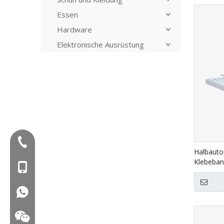
Essen
Hardware
Elektronische Ausrüstung
Tel:+86-577-88627766
Halbauto
Klebeban
Mob: +86-18858715170
oben FXJ
WA: 0086 18858715170