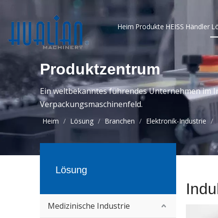
Heim
Produkte
HEISS
Händler
L
Produktzentrum
Ein weltbekanntes führendes Unternehmen im In
Verpackungsmaschinenfeld.
Heim
/
Lösung
/
Branchen
/
Elektronik-Industrie
/
Lösung
Indu
Medizinische Industrie