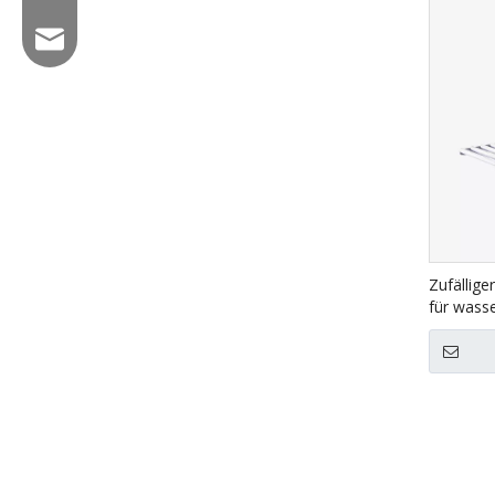
E -Mail: hl@hualian.biz
Wechat
Zufällige
für wasse
5050Q