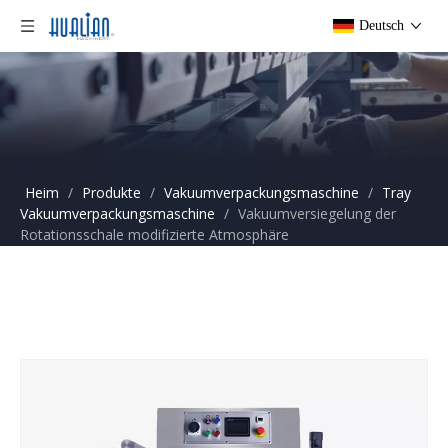
Deutsch
Heim
/
Produkte
/
Vakuumverpackungsmaschine
/
Tray
Vakuumverpackungsmaschine
/
Vakuumversiegelung der
Rotationsschale modifizierte Atmosphäre
Hautverpackungsmaschine für Lebensmittel HVT-450R-4S