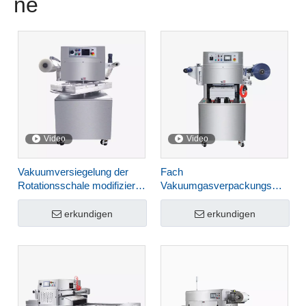
ne
Video
Video
Vakuumversiegelung der
Fach
Rotationsschale modifizierte
Vakuumgasverpackungsmaschi
Atmosphäre
HVT-450m
Hautverpackungsmaschine
erkundigen
erkundigen
für Lebensmittel HVT-450R-
4S