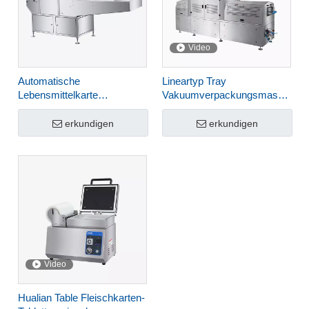
Video
Automatische
Lineartyp Tray
Lebensmittelkarte
Vakuumverpackungsmaschine
modifizierte Atmosphäre
HVT-350AZ
Tray Sealer
erkundigen
erkundigen
Verpackungsmaschine
HVT-450A
Video
Hualian Table Fleischkarten-