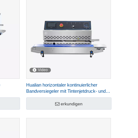
Video
e
Hualian horizontaler kontinuierlicher
Bandversiegeler mit Tintenjetdruck- und
ine
Codierungsfunktion FRP-810i
erkundigen