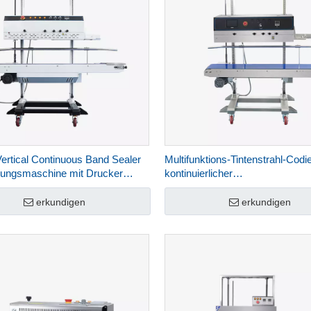
Vertical Continuous Band Sealer
Multifunktions-Tintenstrahl-Codi
lungsmaschine mit Drucker
kontinuierlicher
20LD
Banddichtungsbeutelverpackun
FRP-1120LD
erkundigen
erkundigen