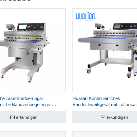
UV-Lasermarkierungs-
Hualian Kontinuierliches
erliche Bandversiegelungs-
Bandschweißgerät mit Luftansa
elungsmaschine FRJ-1120W
Gasspülung und UV-CO2-
Lasermarkierung FRJ-1120WH
erkundigen
erkundigen