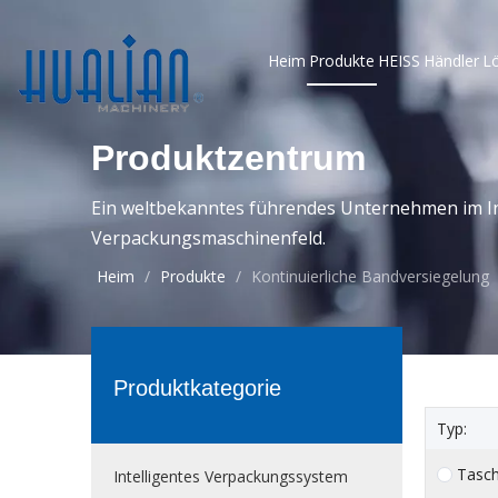
Heim
Produkte
HEISS
Händler
L
Produktzentrum
Ein weltbekanntes führendes Unternehmen im In
Verpackungsmaschinenfeld.
Heim
/
Produkte
/
Kontinuierliche Bandversiegelung
Produktkategorie
Typ:
Tasc
Intelligentes Verpackungssystem