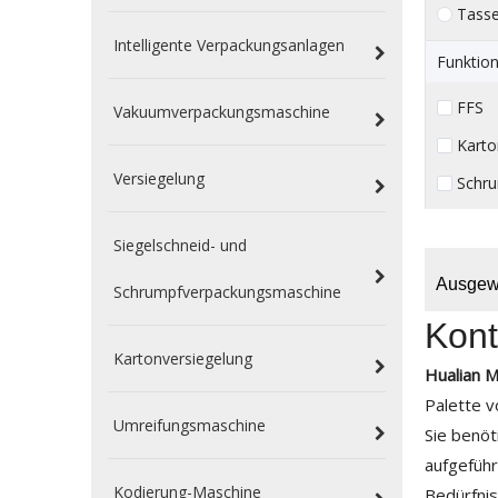
Tass
Intelligente Verpackungsanlagen
Funktion
FFS （
Vakuumverpackungsmaschine
Karto
Versiegelung
Schr
Siegelschneid- und
Ausgewä
Schrumpfverpackungsmaschine
Kont
Kartonversiegelung
Hualian M
Palette 
Umreifungsmaschine
Sie benöt
aufgeführ
Kodierung-Maschine
Bedürfni