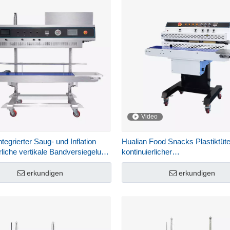
Video
ntegrierter Saug- und Inflation
Hualian Food Snacks Plastiktüt
rliche vertikale Bandversiegelung
kontinuierlicher
enjet-Drucker FRP-1120LH
Druckbandversiegelungsmasch
Hersteller FRM-1120W
erkundigen
erkundigen