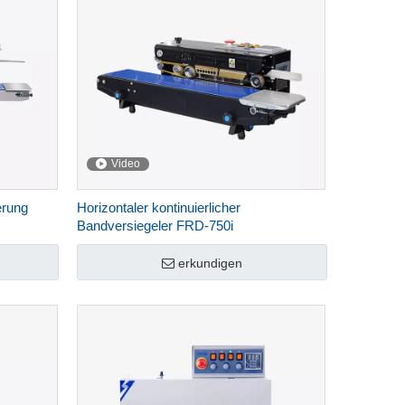
Video
erung
Horizontaler kontinuierlicher
Bandversiegeler FRD-750i
gsmaschine
erkundigen