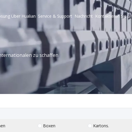
ösung
Über Hualian
Service & Support
Nachricht
Kontaktieren Sie u
ternationalen zu schaffen
hen
Boxen
Kartons.