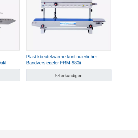
Plastikbeutelwärme kontinuierlicher
l/l
Bandversiegeler FRM-980ii
erkundigen