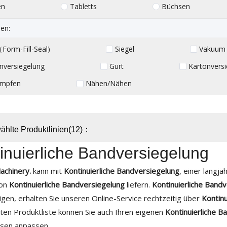
en
Tabletts
Büchsen
en:
Form-Fill-Seal)
Siegel
Vakuum
nversiegelung
Gurt
Kartonversi
umpfen
Nähen/Nähen
hlte Produktlinien(12)：
inuierliche Bandversiegelung
achinery.
kann mit
Kontinuierliche Bandversiegelung
, einer langjä
von
Kontinuierliche Bandversiegelung
liefern.
Kontinuierliche Band
igen, erhalten Sie unseren Online-Service rechtzeitig über
Kontinu
ten Produktliste können Sie auch Ihren eigenen
Kontinuierliche B
ssen anpassen.