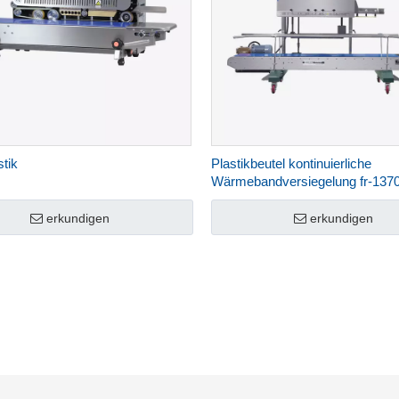
stik
Plastikbeutel kontinuierliche
Wärmebandversiegelung fr-1370a
erkundigen
erkundigen