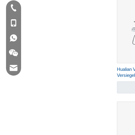
Tel:+86-577-88627766
Mob: +86-18858715170
WA: 0086 18858715170
E -Mail: hl@hualian.biz
Hualian 
Versiege
FRM-11
Wechat