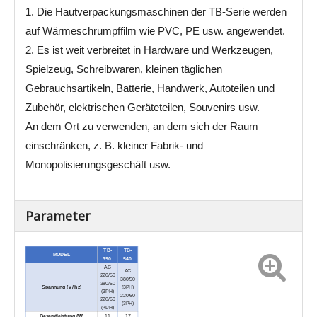
1. Die Hautverpackungsmaschinen der TB-Serie werden
auf Wärmeschrumpffilm wie PVC, PE usw. angewendet.
2. Es ist weit verbreitet in Hardware und Werkzeugen,
Spielzeug, Schreibwaren, kleinen täglichen
Gebrauchsartikeln, Batterie, Handwerk, Autoteilen und
Zubehör, elektrischen Geräteteilen, Souvenirs usw.
An dem Ort zu verwenden, an dem sich der Raum
einschränken, z. B. kleiner Fabrik- und
Monopolisierungsgeschäft usw.
Parameter
TB-
TB-
MODEL
390.
540.
AC
AC
220/50
380/50
380/50
Spannung (v / hz)
(3PH)
(3PH)
220/60
220/60
(3PH)
(3PH)
Gesamtleistung (W)
11
17