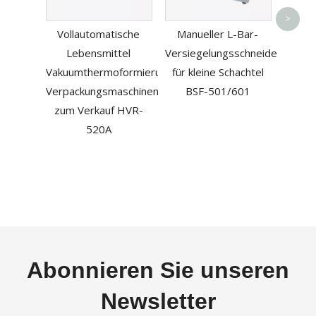
Paket
>
Vollautomatische
Manueller L-Bar-
zum 
Lebensmittel
Versiegelungsschneider
Vakuumthermoformierung
für kleine Schachtel
Verpackungsmaschinenhersteller
BSF-501/601
zum Verkauf HVR-
520A
Abonnieren Sie unseren
Newsletter