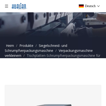
Deutsch
Heim
/
Produkte
/
Siegelschneid- und
Schrumpfverpackungsmaschine
/
Verpackungsmaschine
verkleinern
/
Tischplatten-Schrumpfverpackungsmaschine für
PE-Folie TB-390