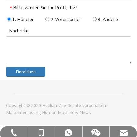
Bitte wählen Sie Ihr Profil, Tks!
*
1. Händler
2. Verbraucher
3. Andere
Nachricht
Einreichen
Copyright © 2020 Hualian. Alle Rechte vorbehalten.
Maschinenlösung
Hualian
Machinery
News
Mob: +86-18858715170
WA: 0086 18858715170
Tel:+86-577-88627766
E -Mail: hl@hualian.biz
Wechat