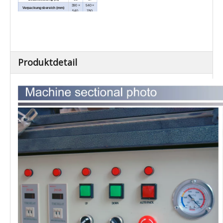
390 ×
540 ×
Verpackungsbereich (mm)
540.
780.
Verpackungsgeschwindigkeit
40 ~ 50.
(PCS / H)
PVC PE Skin-
Paketmaterial
Verpackungsfilm
Filmbreite (mm)
450
610
1515 ×
1890 ×
Außenabmessungen (l × w ×
605 ×
760 ×
h) (mm)
1355
1355
Produktdetail
Nettogewicht / kg)
135
195