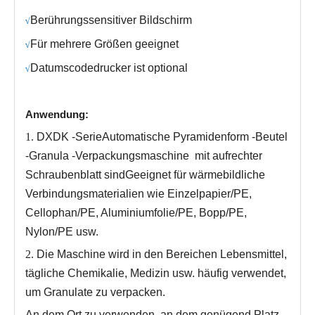
Berührungssensitiver Bildschirm
√
Für mehrere Größen geeignet
√
Datumscodedrucker ist optional
√
Anwendung:
1.
DXDK -Serie
Automatische Pyramidenform -Beutel
-Granula -Verpackungsmaschine
mit aufrechter
Schraubenblatt sind
Geeignet für wärmebildliche
Verbindungsmaterialien wie Einzelpapier/PE,
Cellophan/PE, Aluminiumfolie/PE, Bopp/PE,
Nylon/PE usw.
2.
Die Maschine wird in den Bereichen Lebensmittel,
tägliche Chemikalie, Medizin usw. häufig verwendet,
um Granulate zu verpacken.
An dem Ort zu verwenden, an dem genügend Platz