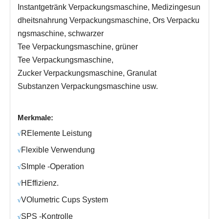
Instantgetränk Verpackungsmaschine, Medizingesun
dheitsnahrung Verpackungsmaschine, Ors Verpacku
ngsmaschine, schwarzer
Tee Verpackungsmaschine, grüner
Tee Verpackungsmaschine,
Zucker Verpackungsmaschine, Granulat
Substanzen Verpackungsmaschine usw.
Merkmale:
R
Elemente Leistung
√
Fl
exible Verwendung
√
S
Imple -Operation
√
H
Effizienz.
√
V
Olumetric Cups System
√
SPS -Kontrolle
√