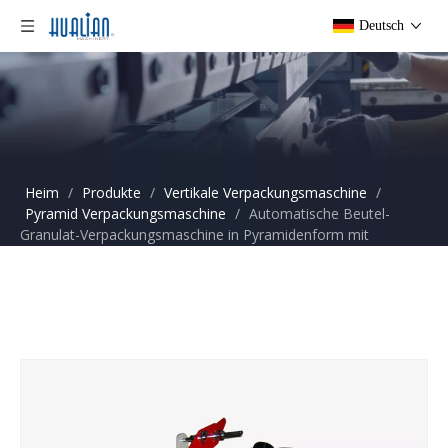
Deutsch
Heim
/
Produkte
/
Vertikale Verpackungsmaschine
/
Pyramid Verpackungsmaschine
/
Automatische Beutel-
Granulat-Verpackungsmaschine in Pyramidenform mit
aufrechtem Schrauben-Stanzen DXDK-100ZII