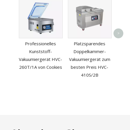
>
Versi
Professionelles
Platzsparendes
Kunststoff-
Doppelkammer-
Konse
Vakuumiergerät HVC-
Vakuumiergerät zum
für
260T/1A von Cookies
besten Preis HVC-
410S/2B