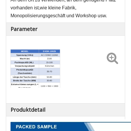
vorhanden ist,
wie kleine Fabrik,
Monopolisierungsgeschäft und Workshop usw.
Parameter
MODEL
DXDK-100ZII
Spannung (V/Hz)
AC 220/50 110/60
Macht (w)
2100
Packkapazität (ML)
15-100
Verpackungsobjekt
Körnchen
Produktkapazität
35-70
(Taschen/min)
Länge der Tasche (mm)
50-80
Breite der Tasche (MM)
30-80
Externe Abmessungen (L ×
1100 × 950 × 1900
W × H) (mm)
Nettogewicht / kg)
450
Produktdetail