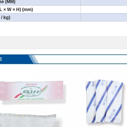
he (MM)
L × W × H) (mm)
/ kg)