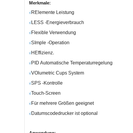
Merkmale:
R
Elemente Leistung
√
L
ESS -Energieverbrauch
√
Fl
exible Verwendung
√
S
Imple -Operation
√
H
Effizienz.
√
PID Automatische Temperaturregelung
√
V
Olumetric Cups System
√
SPS -Kontrolle
√
Touch-Screen
√
Für mehrere Größen geeignet
√
Datumscodedrucker ist optional
√
Anwendung: