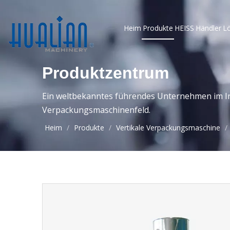
Heim
Produkte
HEISS
Händler
L
Produktzentrum
Ein weltbekanntes führendes Unternehmen im In
Verpackungsmaschinenfeld.
Heim
/
Produkte
/
Vertikale Verpackungsmaschine
/