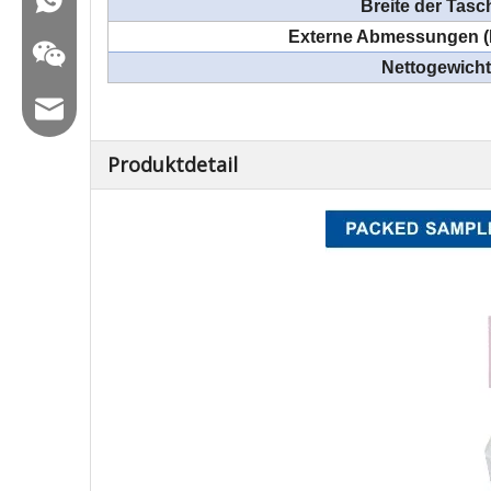
Breite der Tasc
Externe Abmessungen (
Nettogewicht 
E -Mail: hl@hualian.biz
Produktdetail
Wechat