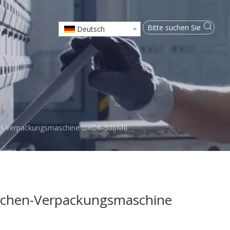
ns
Deutsch
n-Verpackungsmaschine DXDK-500MII
nchen-Verpackungsmaschine