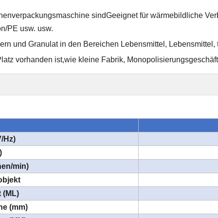
chenverpackungsmaschine sind
Geeignet für wärmebildliche Ver
on/PE usw. usw.
ern und Granulat in den Bereichen Lebensmittel, Lebensmittel,
atz vorhanden ist,
wie kleine Fabrik, Monopolisierungsgeschä
/Hz)
)
hen/min)
bjekt
 (ML)
he (mm)