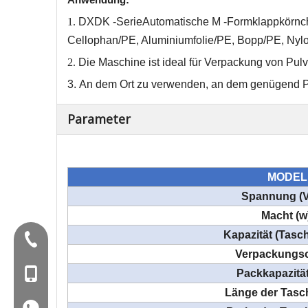
1.
DXDK -Serie
Automatische M -Formklappkörn
Cellophan/PE, Aluminiumfolie/PE, Bopp/PE, Nyl
2.
Die Maschine ist ideal für Verpackung von Pulv
3.
An dem Ort zu verwenden, an dem genügend Pl
Parameter
MODEL
Spannung (V
Macht (w
Kapazität (Tasc
Tel:+86-577-88627766
Verpackungso
Mob: +86-18858715170
Packkapazität
Länge der Tasc
WA: 0086 18858715170