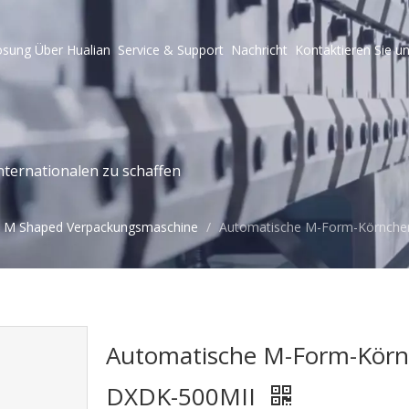
ösung
Über Hualian
Service & Support
Nachricht
Kontaktieren Sie u
ternationalen zu schaffen
M Shaped Verpackungsmaschine
/
Automatische M-Form-Körnche
Automatische M-Form-Kör
DXDK-500MII