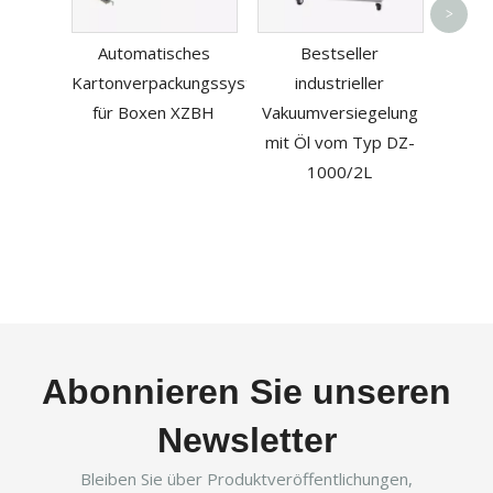
>
Automatisches
Bestseller
Leben
Kartonverpackungssystem
industrieller
mit G
für Boxen XZBH
Vakuumversiegelung
mit Öl vom Typ DZ-
1000/2L
Abonnieren Sie unseren
Newsletter
Bleiben Sie über Produktveröffentlichungen,