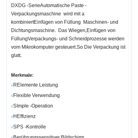
DXDG -Serie
Automatische Paste -
Verpackungsmaschine
wird mit a
kombiniert
Einfügen von Füllung
Maschinen- und
Dichtungsmaschine.
Das Wiegen,
Einfügen von
Füllung
Verpackungs- und Schneidprozesse werden
vom Mikrokomputer gesteuert.
S
o Die Verpackung ist
glatt.
Merkmale:
R
Elemente Leistung
√
Fl
exible Verwendung
√
S
Imple -Operation
√
H
Effizienz
√
SPS -Kontrolle
√
Berührungssensitiver Bildschirm
√