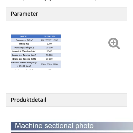
Parameter
MODEL
DXDG-100ii
Spannung (V/Hz)
AC 220/50 110/60
Macht (w)
1700
Packkapazität (ML)
20-100
Kapazität (Taschen/min)
30-60
Länge der Tasche (mm)
80-220
Breite der Tasche (MM)
30-150
Externe Abmessungen (L
790 × 600 × 1780
× W × H) (mm)
Nettogewicht / kg)
400
Produktdetail