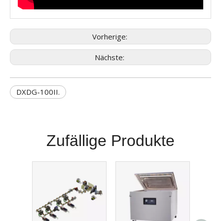
Vorherige:
Nächste:
DXDG-100II.
Zufällige Produkte
Pr