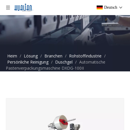
Deutsch
Heim
/
Lösung
/
Branchen
/
Rohstoffindustrie
/
Persönliche Reinigung
/
Duschgel
/
Automatische
Pastenverpackungsmaschine DXDG-100II