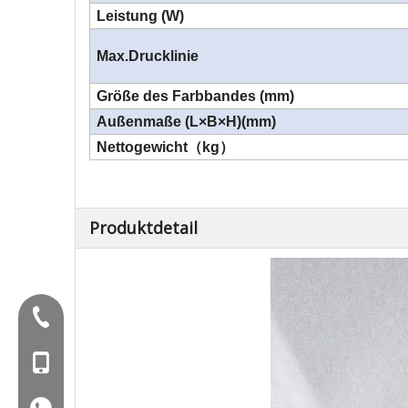
Leistung (W)
Max.Drucklinie
Größe des Farbbandes (mm)
Außenmaße (L×B×H)(mm)
Nettogewicht
（
kg
）
Produktdetail
Tel:+86-577-88627766
Mob: +86-18858715170
WA: 0086 18858715170