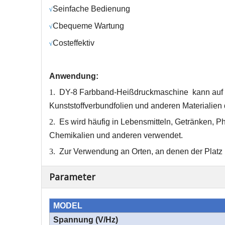
S
einfache Bedienung
√
C
bequeme Wartung
√
C
osteffektiv
√
Anwendung:
1.
DY-8 Farbband-Heißdruckmaschine
kann auf
Kunststoffverbundfolien und anderen Materialien
2.
Es wird häufig in Lebensmitteln, Getränken, 
Chemikalien und anderen verwendet
.
3.
Zur Verwendung an Orten, an denen der Platz b
Parameter
MODEL
Spannung (V/Hz)