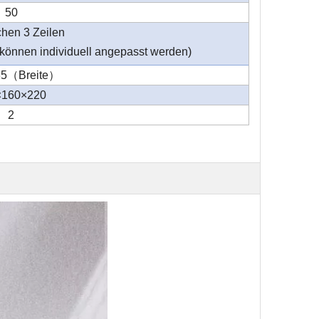
50
chen 3 Zeilen
 können individuell angepasst werden)
35
（
Breite
）
×160×220
2