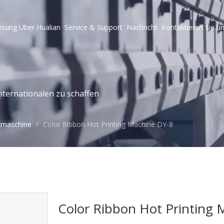
ösung
Über Hualian
Service & Support
Nachricht
Kontaktieren Sie u
ternationalen zu schaffen
kmaschine
/
Color Ribbon Hot Printing Machine DY-8
.
Color Ribbon Hot Printing