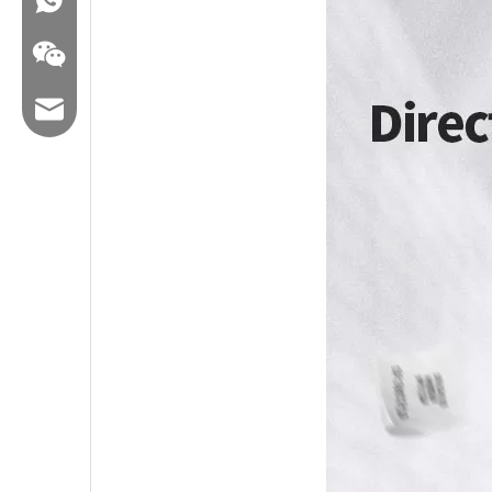
E -Mail: hl@hualian.biz
Wechat