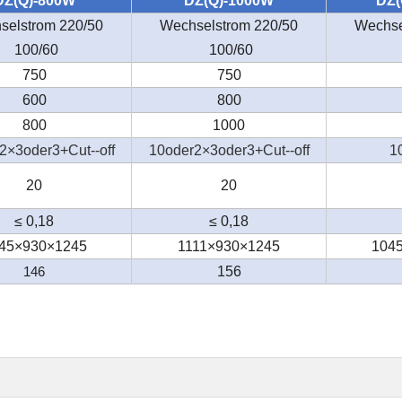
DZ(Q)-800W
DZ(Q)-1000W
DZ(
selstrom 220/50
Wechselstrom 220/50
Wechse
100/60
100/60
750
750
600
800
800
1000
2×3oder3+Cut--off
10oder2×3oder3+Cut--off
1
20
20
≤ 0,18
≤ 0,18
45×930×1245
1111×930×1245
104
146
156