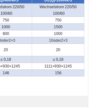
Q)-800W/S
DZ(Q)-1000W/S
lstrom 220/50
Wechselstrom 220/50
100/60
100/60
750
750
1000
1500
800
1000
0oder2×3
10oder2×3
20
20
≤ 0,18
≤ 0,18
5×930×1245
1111×930×1245
146
156