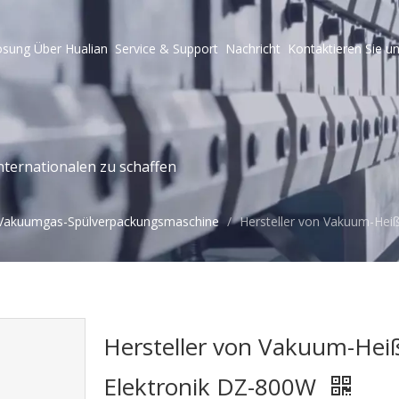
ösung
Über Hualian
Service & Support
Nachricht
Kontaktieren Sie u
ternationalen zu schaffen
Vakuumgas-Spülverpackungsmaschine
/
Hersteller von Vakuum-Heiß
Hersteller von Vakuum-Heiß
Elektronik DZ-800W