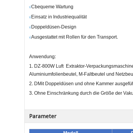
C
bequeme Wartung
√
Einsatz in Industriequalität
√
Doppeldüsen-Design
√
Ausgestattet mit Rollen für den Transport.
√
Anwendung:
1.
DZ-800W
Luft
Extraktor-Verpackungsmaschin
Aluminiumfolienbeutel, M-Faltbeutel und Netzbeu
2. D
Mit Doppeldüsen und ohne Kammer ausgefüh
3.
Ohne Einschränkung durch die Größe der Vak
Parameter