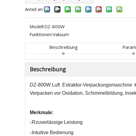
Anteil an:
Modell:
DZ-800W
Funktionen:
Vakuum
Beschreibung
Param
Beschreibung
DZ-800W
Luft
Extraktor-Verpackungsmaschine
Verpacken vor Oxidation, Schimmelbildung, Insek
Merkmale:
R
zuverlässige Leistung
√
Intuitive Bedienung
√