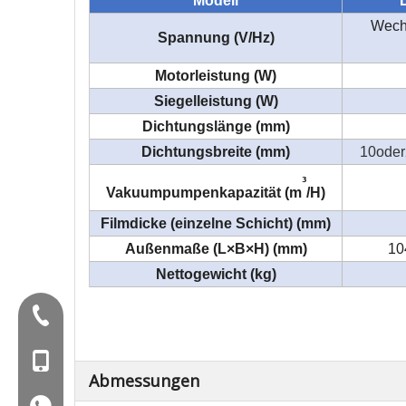
Modell
Wech
Spannung (V/Hz)
Motorleistung (W)
Siegelleistung (W)
Dichtungslänge (mm)
Dichtungsbreite (mm)
10oder
³
Vakuumpumpenkapazität (m
/H)
Filmdicke (einzelne Schicht) (mm)
Außenmaße (L×B×H) (mm)
10
Nettogewicht (kg)
Tel:+86-577-88627766
Mob: +86-18858715170
Abmessungen
WA: 0086 18858715170