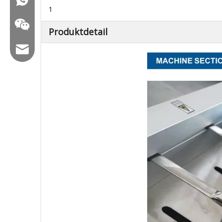
1
Produktdetail
E -Mail: hl@hualian.biz
Wechat