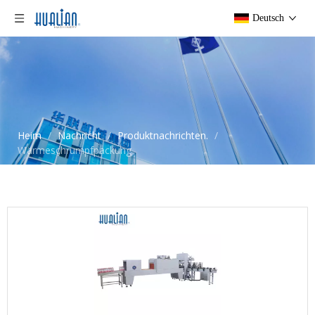
Deutsch
Heim
/
Nachricht
/
Produktnachrichten.
/
Wärmeschrumpfpackung