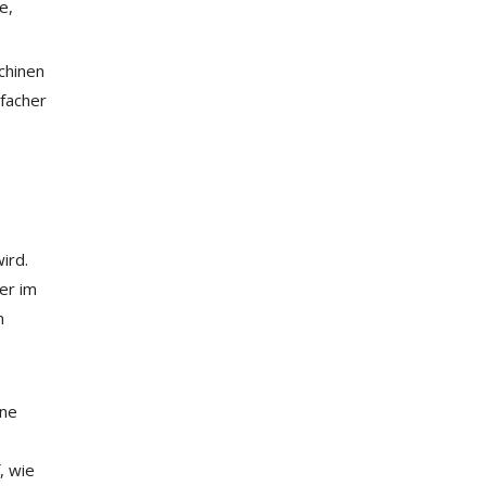
e,
chinen
facher
ird.
er im
n
ine
, wie