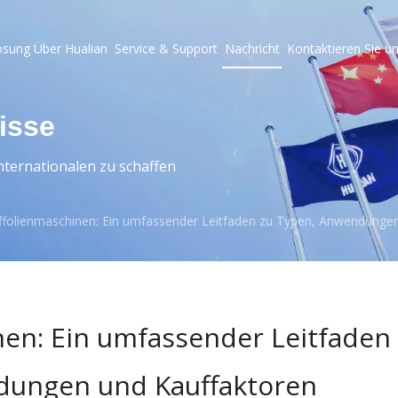
ösung
Über Hualian
Service & Support
Nachricht
Kontaktieren Sie u
isse
ternationalen zu schaffen
folienmaschinen: Ein umfassender Leitfaden zu Typen, Anwendungen
en: Ein umfassender Leitfaden
dungen und Kauffaktoren