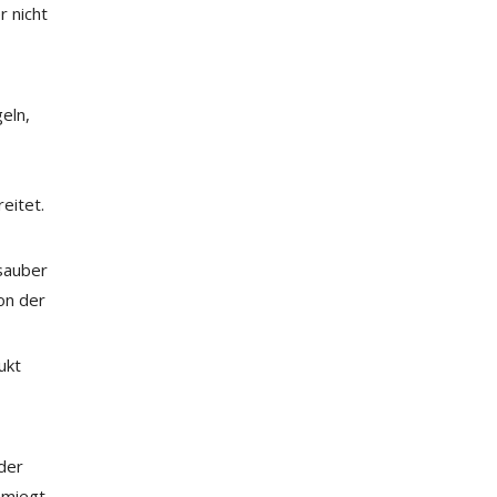
r nicht
eln,
eitet.
 sauber
on der
ukt
der
chmiegt