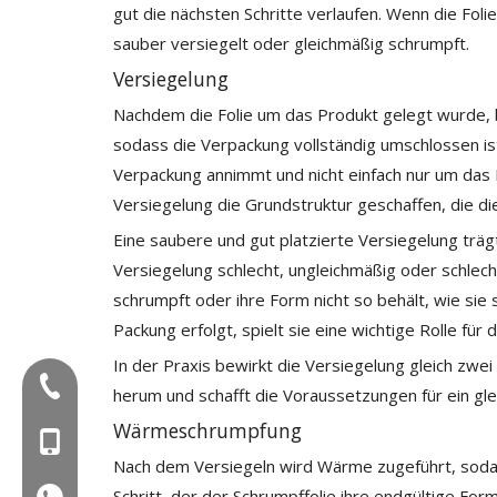
gut die nächsten Schritte verlaufen. Wenn die Folie 
sauber versiegelt oder gleichmäßig schrumpft.
Versiegelung
Nachdem die Folie um das Produkt gelegt wurde, be
sodass die Verpackung vollständig umschlossen ist
Verpackung annimmt und nicht einfach nur um das 
Versiegelung die Grundstruktur geschaffen, die die
Eine saubere und gut platzierte Versiegelung träg
Versiegelung schlecht, ungleichmäßig oder schlecht
schrumpft oder ihre Form nicht so behält, wie sie 
Packung erfolgt, spielt sie eine wichtige Rolle f
In der Praxis bewirkt die Versiegelung gleich zwe
Tel:+86-577-88627766
herum und schafft die Voraussetzungen für ein gl
Wärmeschrumpfung
Mob: +86-18858715170
Nach dem Versiegeln wird Wärme zugeführt, sodas
Schritt, der der Schrumpffolie ihre endgültige For
WA: 0086 18858715170