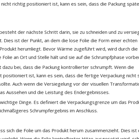
nicht richtig positioniert ist, kann es sein, dass die Packung späte
steht der nächste Schritt darin, sie zu schneiden und zu versieg
. Dies ist der Punkt, an dem die lose Folie die Form einer echten
Produkt herumliegt. Bevor Wärme zugeführt wird, wird durch die
 Folie an Ort und Stelle hält und sie auf die Schrumpfphase vorber
t dazu bei, dass die Packung kontrollierter schrumpft. Wenn die
 positioniert ist, kann es sein, dass die fertige Verpackung nicht
sollte. Auch wenn die Versiegelung vor der visuellen Transformati
ür das Aussehen und die Leistung des Endergebnisses.
i wichtige Dinge. Es definiert die Verpackungsgrenze um das Prod
eichmäßigeres Schrumpfergebnis im Anschluss.
s sich die Folie um das Produkt herum zusammenzieht. Dies ist 
m verleiht. Wenn die Folie kontrollierter Hitze ausgesetzt wird, s