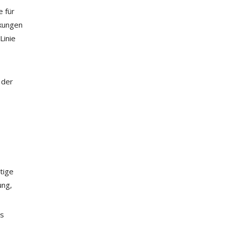
e für
ckungen
Linie
 der
tige
ung,
as