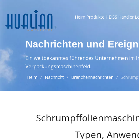
Heim
Produkte
HEISS
Händler
L
Nachrichten und Ereign
Ein weltbekanntes führendes Unternehmen im In
Verpackungsmaschinenfeld.
Heim
/
Nachricht
/
Branchennachrichten
/
Schrumpf
Schrumpffolienmaschin
Typen, Anwen