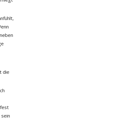
nfühlt,
Wenn
 uneben
ge
t die
ich
fest
 sein