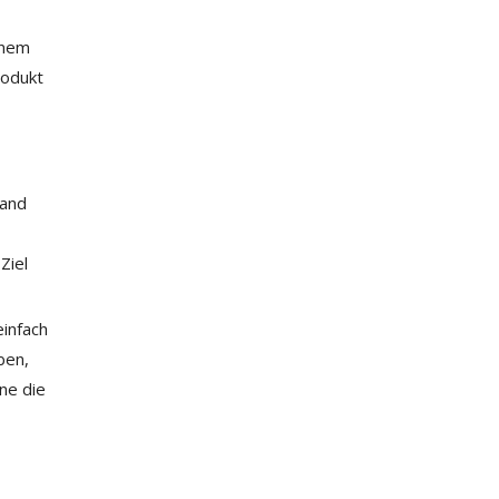
inem
rodukt
wand
Ziel
einfach
ben,
ne die