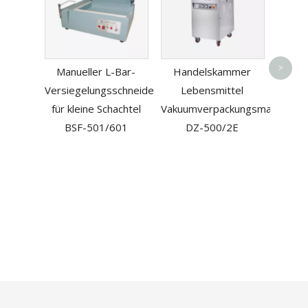
Pr
>
Manueller L-Bar-
Handelskammer
Leben
Versiegelungsschneider
Lebensmittel
mit G
für kleine Schachtel
Vakuumverpackungsmaschine
BSF-501/601
DZ-500/2E