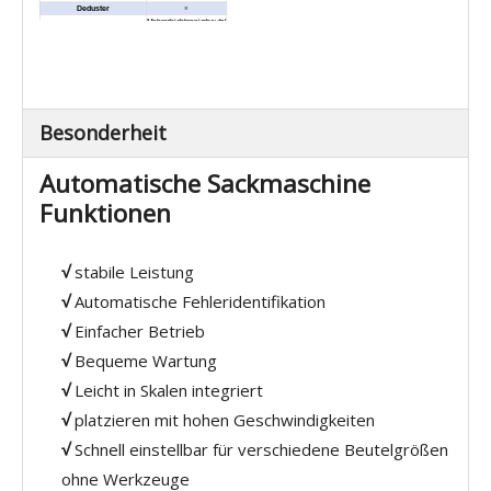
×
Deduster
Mehrschichtpapierbeutel
、 Papierbeutel .2 in 1
Anwendung
oder 3 in 1 Beutel, Al-
Pe-Innen-Liner-Beutel
oder PE-Beutel usw.
Externe Dimension (L × W × H)
3030 × 950 × 1800
(mm)
Nettogewicht (kg)
600
Besonderheit
Automatische Sackmaschine
Funktionen
√
stabile Leistung
√
Automatische Fehleridentifikation
√
Einfacher Betrieb
√
Bequeme Wartung
√
Leicht in Skalen integriert
√
platzieren mit hohen Geschwindigkeiten
√
Schnell einstellbar für verschiedene Beutelgrößen
ohne Werkzeuge