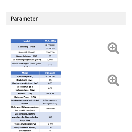
Parameter
Modell
ZSG-1000G
(3 Phasen)
Spannung (V/Hz)
AC380/50
Kapazität (Bag/H)
800-1000
Gesamtleistung (KW)
13
Luftversorgungsdruck (MPA)
0,4-0,6
Luftxtraktionsgeschwindigkeit
22.5
(m³/h)
Gewicht zu füllen (kg)
20-50
Modell
FBK-332C
Spannung (V/Hz)
AC 380/50
Bruttokraft （kw）
6.5
Übertragungsleistung （kw)
0.75
Motorleistung der
0.37
Nähmaschine （kW)
Heizkraft （kW)
0,5 × 10
Deduster Power （KW)
-
Versiegelungsgeschwindigkeit
8.5 (angepasste
(m/min)
Obergrenze 11)
Höhe vom Dichtungszentrum
750-1450
bis zum Boden (mm)
Der minimale Abstand
zwischen der Oberseite des
180
Bags (MM)
Temperaturbereich (℃)
0-400
Luftquellendruck (MPA)
0.6
Lochstreifen
o