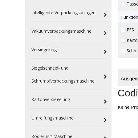
Tass
Intelligente Verpackungsanlagen
Funktion
FFS （
Vakuumverpackungsmaschine
Karto
Versiegelung
Schr
Siegelschneid- und
Ausgewä
Schrumpfverpackungsmaschine
Codi
Kartonversiegelung
Keine Pr
Umreifungsmaschine
Kodierung-Maschine