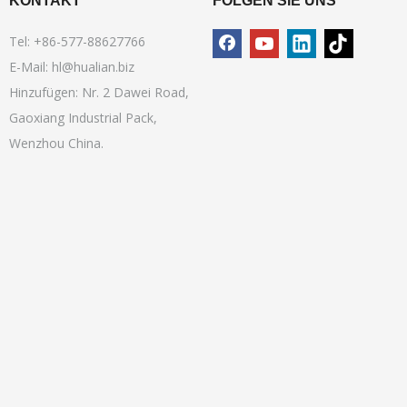
KONTAKT
FOLGEN SIE UNS
Tel: +86-577-88627766
E-Mail:
hl@hualian.biz
Hinzufügen: Nr. 2 Dawei Road,
Gaoxiang Industrial Pack,
Wenzhou China.