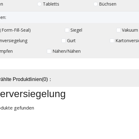
en
Tabletts
Büchsen
en:
Form-Fill-Seal)
Siegel
Vakuum
nversiegelung
Gurt
Kartonversi
umpfen
Nähen/Nähen
hlte Produktlinien(0)：
erversiegelung
odukte gefunden