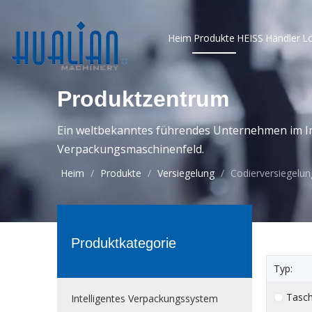
Heim
Produkte
HEISS
Händler
L
Produktzentrum
Ein weltbekanntes führendes Unternehmen im In
Verpackungsmaschinenfeld.
Heim
/
Produkte
/
Versiegelung
/
Codierversiegelun
Produktkategorie
Typ:
Tasc
Intelligentes Verpackungssystem