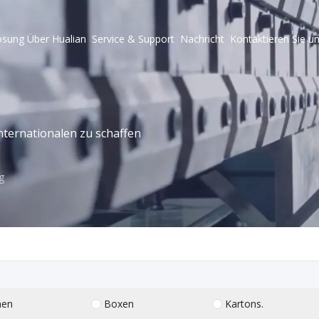
ösung
Über Hualian
Service & Support
Nachricht
Kontaktieren Sie u
ternationalen zu schaffen
g
hen
Boxen
Kartons.