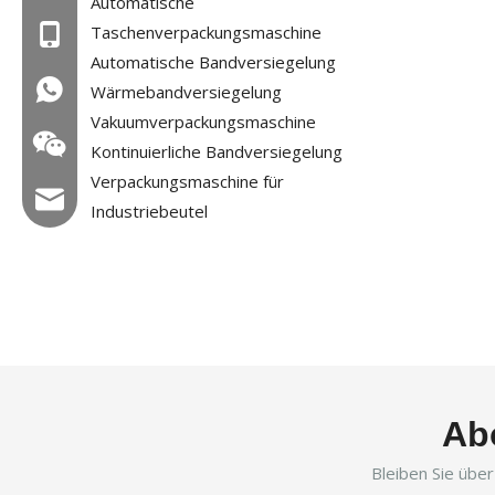
Automatische
Taschenverpackungsmaschine
Mob: +86-18858715170
Automatische Bandversiegelung
WA: 0086 18858715170
Wärmebandversiegelung
Vakuumverpackungsmaschine
Kontinuierliche Bandversiegelung
Verpackungsmaschine für
E -Mail: hl@hualian.biz
Industriebeutel
Wechat
Ab
Bleiben Sie übe