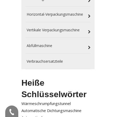
Horizontal-Verpackungsmaschine
Vertikale Verpackungsmaschine
Abfüllmaschine
Verbrauchsersatzteile
Heiße
Schlüsselwörter
Wärmeschrumpfungstunnel
Automatische Dichtungsmaschine
Tel:+86-577-88627766