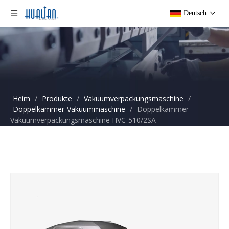
Deutsch
Heim
/
Produkte
/
Vakuumverpackungsmaschine
/
Doppelkammer-Vakuummaschine
/
Doppelkammer-
Vakuumverpackungsmaschine HVC-510/2SA