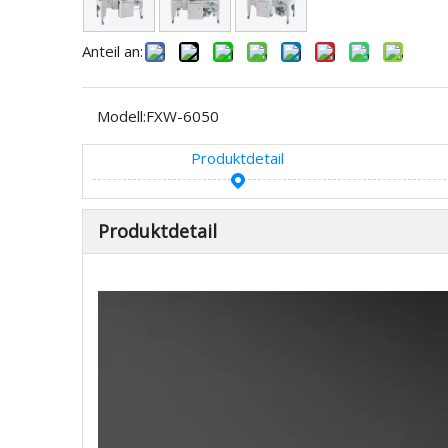
Anteil an:
Modell:
FXW-6050
Produktdetail
Produktdetail