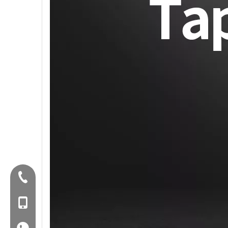
Tel:+86-577-88627766
Mob: +86-18858715170
WA: 0086 18858715170