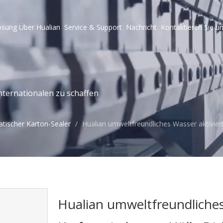
ösung
Über Hualian
Service & Support
Nachricht
Kontaktieren Sie u
ternationalen zu schaffen
tischer Karton-Sealer
/
Hualian umweltfreundliches Wasser aktiviert
Hualian umweltfreundliches