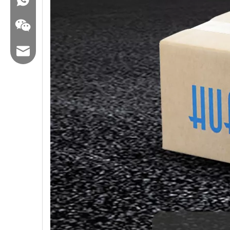
E -Mail: hl@hualian.biz
Wechat