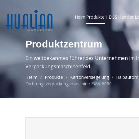
Heim
Produkte
HEISS
Händler
L
Produktzentrum
Ein weltbekanntes führendes Unternehmen im In
Verpackungsmaschinenfeld.
Heim
/
Produkte
/
Kartonversiegelung
/
Halbautoma
Dichtungsverpackungsmaschine FXW-6050