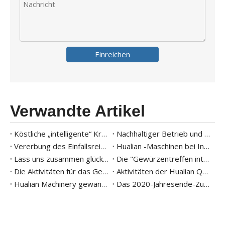
Einreichen
Verwandte Artikel
Köstliche „intelligente“ Kreation der Zukunft |Hualian Machinery hilft der Kuailu Group, auf intelligente Weise den Geschmack der Heimatstadt auf die Zunge zu zaubern
Nachhaltiger Betrieb und Rückgabe an die Gesellschaft |Die Hualian Machinery Group praktiziert soziale Verantwortung des Unternehmens durch konkrete Maßnahmen
Vererbung des Einfallsreichtums, kontinuierliche Verbesserung | Die zweite Aktivität der Hualian Machinery Group der zweite Qualitätsmonat
Hualian -Maschinen bei Interpack 2023 - Intelligente Verpackung
Lass uns zusammen glücklich sein | Die 8. lustigen Spiele der Gruppe endeten erfolgreich
Die "Gewürzentreffen intelligenter Verpackungen" für die Intelligentverpackung des Gruppenunternehmens wurden erfolgreich abgehalten
Die Aktivitäten für das Gebäude der Hualian Machinery Group 2022 in Zhejiang Hongcun Camp
Aktivitäten der Hualian Quality Month Series Series
Hualian Machinery gewann den 2020 versteckten Champion Enterprise der Provinz Zhejiang
Das 2020-Jahresende-Zusammenfassungssitz der Hualian Machinery Group ist erfolgreich