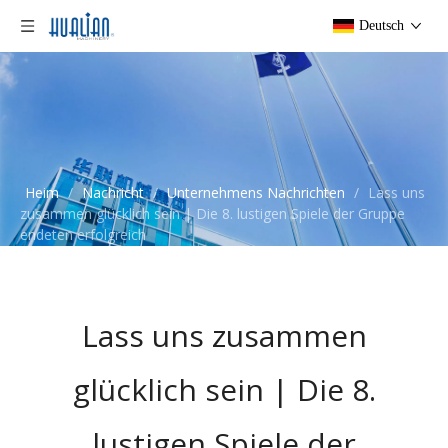
Deutsch
Heim
/
Nachricht
/
Unternehmens Nachrichten
/
Lass uns
zusammen glücklich sein | Die 8. lustigen Spiele der Gruppe
endeten erfolgreich
Lass uns zusammen
glücklich sein | Die 8.
lustigen Spiele der