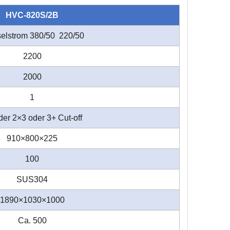
HVC-820S/2B
elstrom 380/50 220/50
2200
2000
1
der 2×3 oder 3+ Cut-off
910×800×225
100
SUS304
1890×1030×1000
Ca. 500