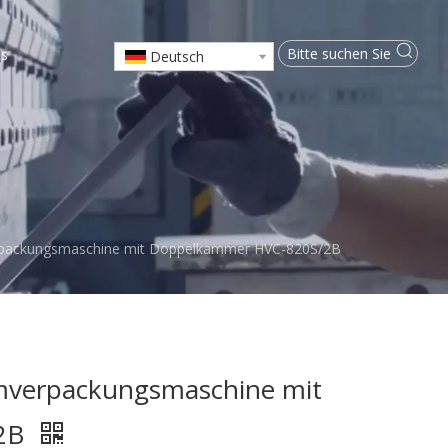
ns
Deutsch
erpackungsmaschine mit Doppelkammer HVC-820S/2B
umverpackungsmaschine mit
/2B