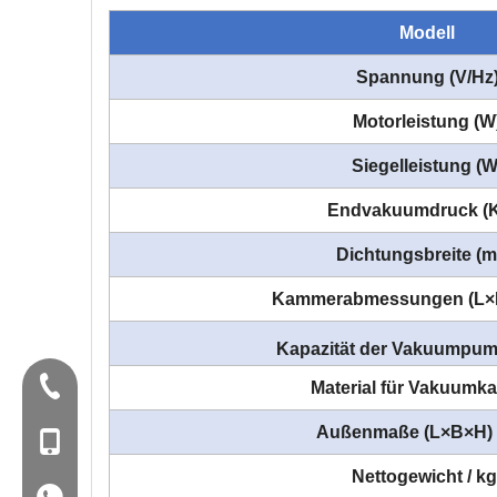
Modell
Spannung (V/Hz
Motorleistung (W
Siegelleistung (W
Endvakuumdruck (
Dichtungsbreite (
Kammerabmessungen (L×
Kapazität der Vakuumpum
Tel:+86-577-88627766
Material für Vakuum
Außenmaße (L×B×H)
Mob: +86-18858715170
Nettogewicht / kg
WA: 0086 18858715170