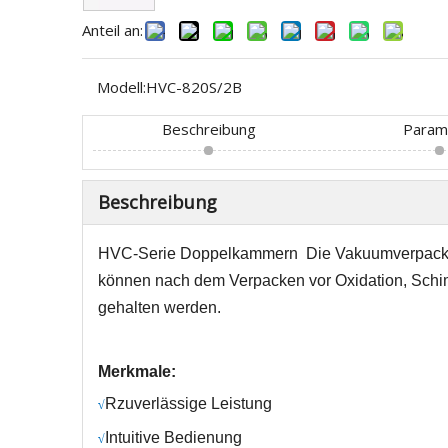
Anteil an:
Modell:
HVC-820S/2B
Beschreibung
Param
Beschreibung
HVC-Serie
Doppelkammern
Die Vakuumverpacku
können nach dem Verpacken vor Oxidation, Schimm
gehalten werden.
Merkmale:
R
zuverlässige Leistung
√
Intuitive Bedienung
√