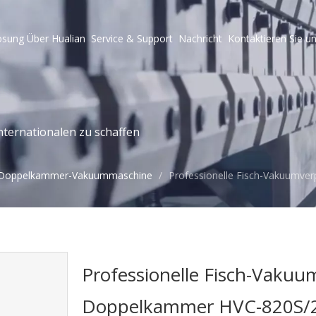
ösung
Über Hualian
Service & Support
Nachricht
Kontaktieren Sie u
ternationalen zu schaffen
Doppelkammer-Vakuummaschine
/
Professionelle Fisch-Vakuumv
Professionelle Fisch-Vaku
Doppelkammer HVC-820S