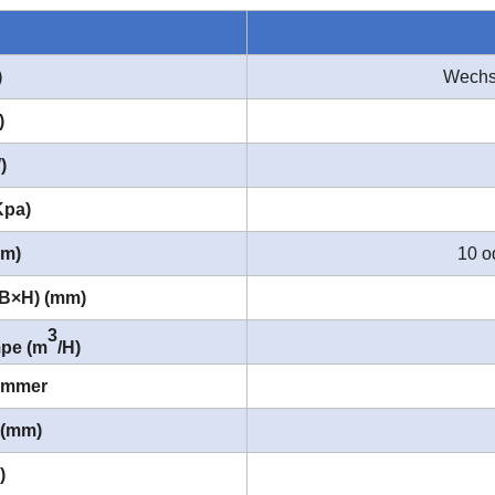
)
Wechs
)
)
Kpa)
mm)
10 o
B×H) (mm)
3
pe (m
/H)
kammer
 (mm)
)