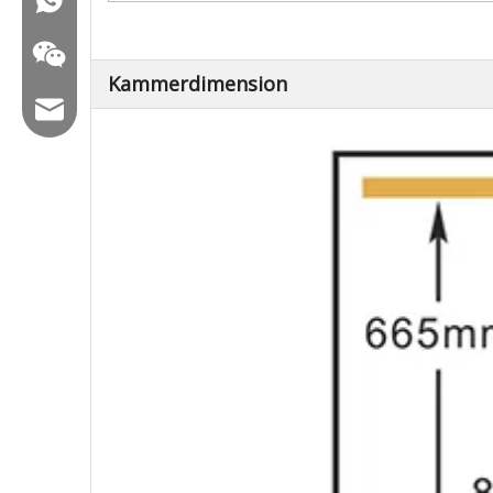
Kammerdimension
E -Mail: hl@hualian.biz
Wechat