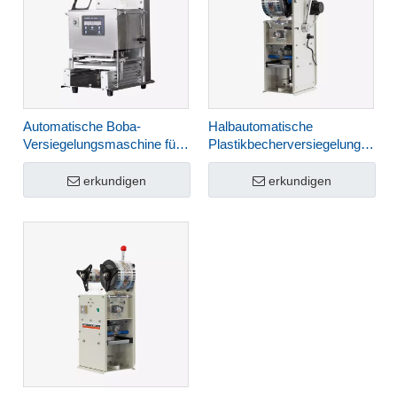
Automatische Boba-
Halbautomatische
Versiegelungsmaschine für
Plastikbecherversiegelungsmas
Joghurtbecher HL-95A
für Bubble Tea HL-95B
erkundigen
erkundigen