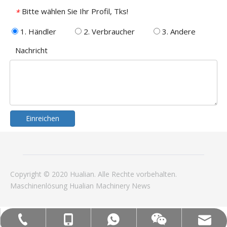
Bitte wählen Sie Ihr Profil, Tks!
*
1. Händler
2. Verbraucher
3. Andere
Nachricht
Einreichen
Copyright © 2020 Hualian. Alle Rechte vorbehalten.
Maschinenlösung
Hualian
Machinery
News
Mob: +86-18858715170
WA: 0086 18858715170
Tel:+86-577-88627766
E -Mail: hl@hualian.biz
Wechat