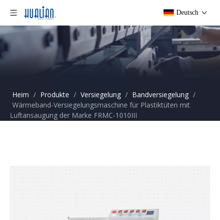
Deutsch
Heim
/
Produkte
/
Versiegelung
/
Bandversiegelung
/
Wärmeband-Versiegelungsmaschine für Plastiktüten mit
Luftansaugung der Marke FRMC-1010III