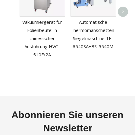
>
Paket
Vakuumiergerät für
Automatische
zum 
Folienbeutel in
Thermomanschetten-
chinesischer
Siegelmaschine TF-
Ausführung HVC-
6540SA+BS-5540M
510F/2A
Abonnieren Sie unseren
Newsletter