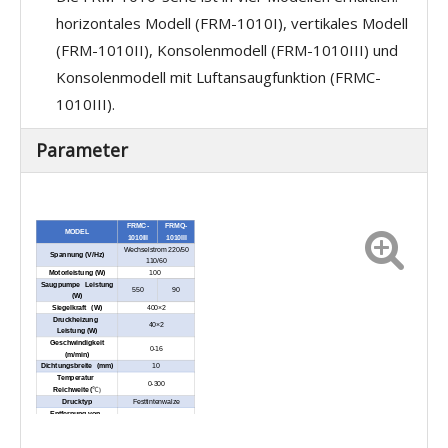
horizontales Modell (FRM-1010I), vertikales Modell
(FRM-1010II), Konsolenmodell (FRM-1010III) und
Konsolenmodell mit Luftansaugfunktion (FRMC-
1010III).
Parameter
FRMC-
FRMQ-
MODEL
1010III
1010III
Wechselstrom 220/50
Spannung (V/Hz)
110/60
Motorleistung (W)
100
Saugpumpe Leistung
550
90
(W)
Siegelkraft (W)
400×2
Druckheizung
40×2
Leistung (W)
Geschwindigkeit
0-16
(m/min)
Dichtungsbreite (mm)
10
Temperatur
0-300
Reichweite (
)
℃
Drucktyp
Festtintenwalze
Entfernung von
Dichtungsmitte zum
15-40
Fördertisch (mm)