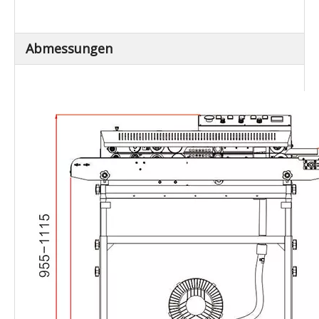
Distanz aus
Grundplatte zum
85-115
Innenförderer (mm)
Fördertisch Größe (L
1089×205
× B) (mm)
Nettogewicht / kg)
66
Abmessungen
Gesamtförderer
≤10
Belastung (kg)
Extern Abmessungen
1089×550×955
(L × B × H) (mm)