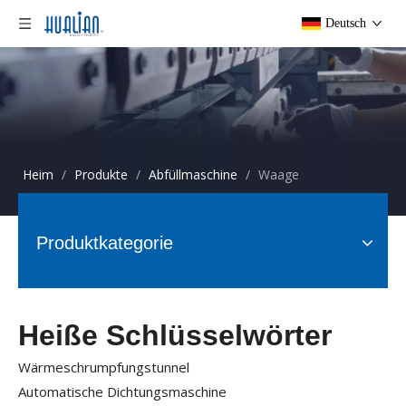
Deutsch
Heim
/
Produkte
/
Abfüllmaschine
/
Waage
Produktkategorie
Heiße Schlüsselwörter
Wärmeschrumpfungstunnel
Automatische Dichtungsmaschine