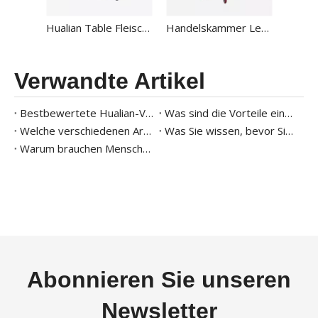
Hualian Table Fleischkarten-Tablettversiegels Vakuumfilm Hautthermoforming Verpackungsversiegelungsmaschine HVT-240Ts
Handelskammer Lebensmittel Vakuumverpackungsmaschine DZ-500/2E
Verwandte Artikel
Bestbewertete Hualian-Vakuumverpackungsmaschinenserie
Was sind die Vorteile eines Tray-Vakuumierers?
Welche verschiedenen Arten von Vakuumverpackungsmaschinen gibt es?
Was Sie wissen, bevor Sie eine Vakuumverpackungsmaschine kaufen?
Warum brauchen Menschen Vakuum-Schalenversiegelungsmaschinen?
Abonnieren Sie unseren
Newsletter