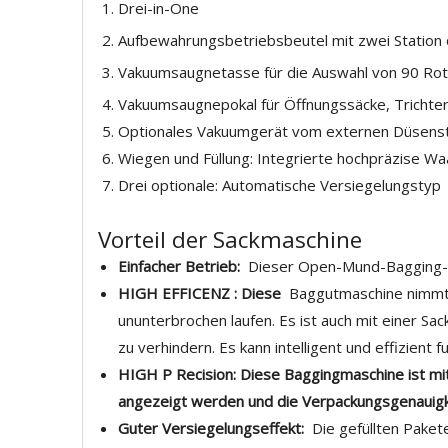
Drei-in-One
Aufbewahrungsbetriebsbeutel mit zwei Station
Vakuumsaugnetasse für die Auswahl von 90 Rot
Vakuumsaugnepokal für Öffnungssäcke, Trichter
Optionales Vakuumgerät vom externen Düsenst
Wiegen und Füllung: Integrierte hochpräzise 
Drei optionale: Automatische Versiegelungstyp 
Vorteil der Sackmaschine
Einfacher Betrieb:
Dieser Open-Mund-Bagging-Ge
HIGH
EFFICENZ
:
Diese
Baggutmaschine nimm
ununterbrochen laufen. Es ist auch mit einer Sa
zu verhindern. Es kann intelligent und effizient f
HIGH
P
Recision:
Diese Baggingmaschine ist mi
angezeigt werden und die Verpackungsgenauigk
Guter Versiegelungseffekt:
Die gefüllten Paket