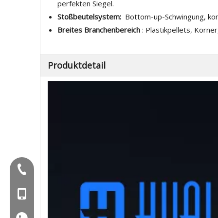
perfekten Siegel.
Stoßbeutelsystem:
Bottom-up-Schwingung, ko
Breites Branchenbereich
: Plastikpellets, Körne
Produktdetail
Tel:+86-577-88627766
Mob: +86-18858715170
WA: 0086 18858715170