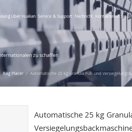
ösung
Über Hualian
Service & Support
Nachricht
Kontaktieren Sie u
ternationalen zu schaffen
/
Bag Placer
/
Automatische 25 kg Granula Füll- und Versiegelung
Automatische 25 kg Granula
Versiegelungsbackmaschine