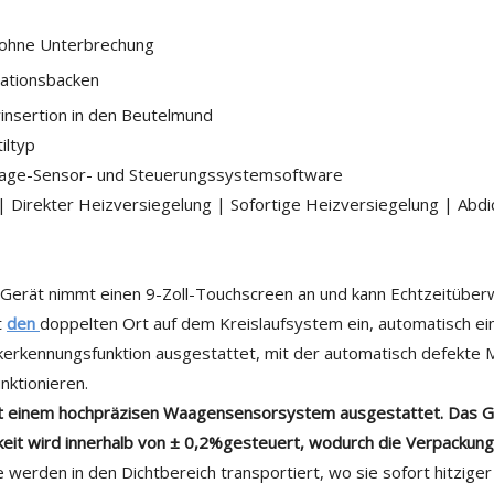
 ohne Unterbrechung
ationsbacken
insertion in den Beutelmund
iltyp
Waage-Sensor- und Steuerungssystemsoftware
| Direkter Heizversiegelung | Sofortige Heizversiegelung | Abd
rät nimmt einen 9-Zoll-Touchscreen an und kann Echtzeitüberw
t
den
doppelten Ort auf dem Kreislaufsystem ein, automatisch ei
ckerkennungsfunktion ausgestattet, mit der automatisch defekte M
unktionieren.
t einem hochpräzisen Waagensensorsystem ausgestattet. Das Gew
eit wird innerhalb von ± 0,2%gesteuert, wodurch die Verpackun
e werden in den Dichtbereich transportiert, wo sie sofort hitzig