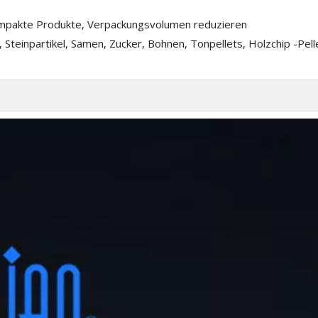
mpakte Produkte, Verpackungsvolumen reduzieren
r, Steinpartikel, Samen, Zucker, Bohnen, Tonpellets, Holzchip -Pell