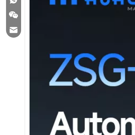
E -Mail: hl@hualian.biz
Wechat