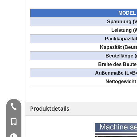
MODEL
Spannung (V
Leistung 
Packkapazität
Kapazität (Beut
Beutellänge
Breite des Beut
Außenmaße (L×B
Nettogewicht
Tel:+86-577-88627766
Produktdetails
Mob: +86-18858715170
WA: 0086 18858715170