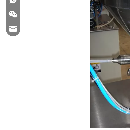
E -Mail: hl@hualian.biz
Wechat