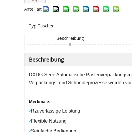
Anteil an:
Typ:
Taschen
Beschreibung
Beschreibung
DXDG-Serie
Automatische Pastenverpackungsm
Verpackungs- und Schneideprozesse werden von
Merkmale:
R
zuverlässige Leistung
√
Fl
exible Nutzung
√
S
einfache Bedienung
√