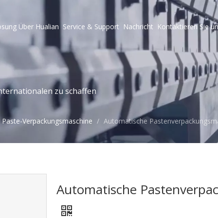
ösung
Über Hualian
Service & Support
Nachricht
Kontaktieren Sie u
ternationalen zu schaffen
Paste-Verpackungsmaschine
/
Automatische Pastenverpackungsm
Automatische Pastenverpa