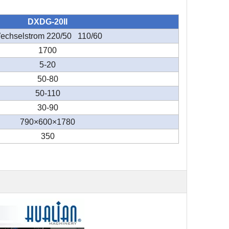
DXDG-20II
echselstrom 220/50 110/60
1700
5-20
50-80
50-110
30-90
790×600×1780
350