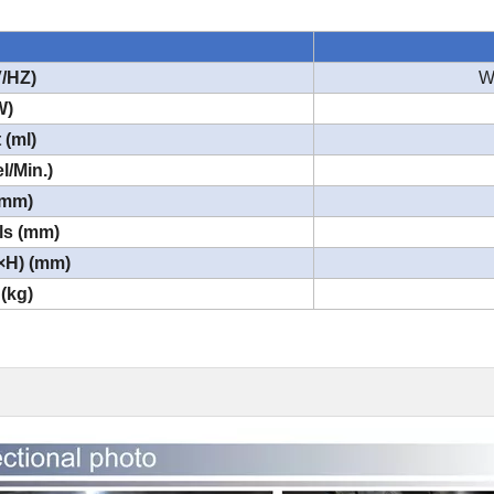
/HZ)
W
(W)
 (ml)
el/Min.)
 (mm)
els (mm)
×H) (mm)
 (kg)