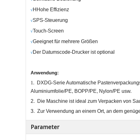
H
Hohe Effizienz
√
SPS-Steuerung
√
Touch-Screen
√
Geeignet für mehrere Größen
√
Der Datumscode-Drucker ist optional
√
Anwendung:
1.
DXDG-Serie
Automatische Pastenverpackun
Aluminiumfolie/PE, BOPP/PE, Nylon/PE usw.
2.
Die Maschine ist ideal zum Verpacken von Sa
3.
Zur Verwendung an einem Ort, an dem genüge
Parameter