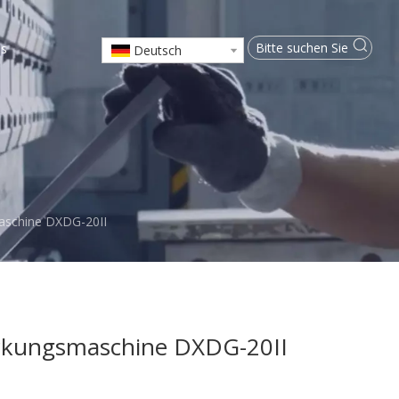
ns
Deutsch
aschine DXDG-20II
ckungsmaschine DXDG-20II