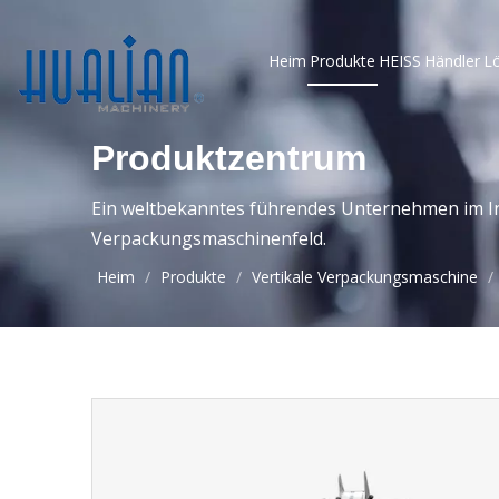
Heim
Produkte
HEISS
Händler
L
Produktzentrum
Ein weltbekanntes führendes Unternehmen im In
Verpackungsmaschinenfeld.
Heim
/
Produkte
/
Vertikale Verpackungsmaschine
/