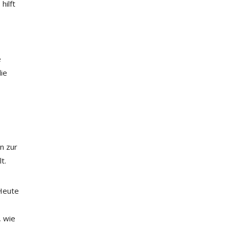
hilft
e
die
n zur
t.
Heute
, wie