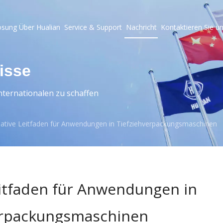
ösung
Über Hualian
Service & Support
Nachricht
Kontaktieren Sie u
isse
ternationalen zu schaffen
mative Leitfaden für Anwendungen in Tiefziehverpackungsmaschinen
eitfaden für Anwendungen in
erpackungsmaschinen