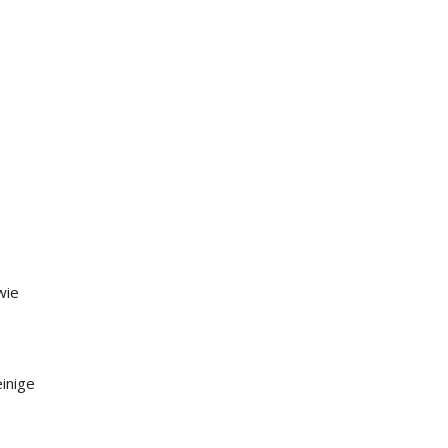
wie
inige