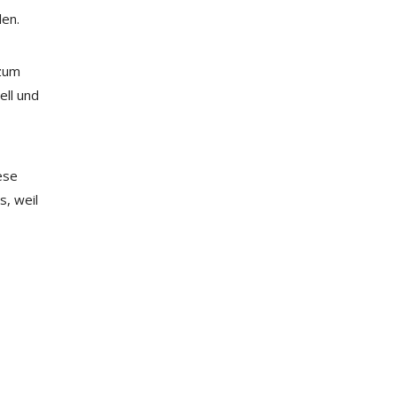
len.
 zum
ell und
ese
s, weil