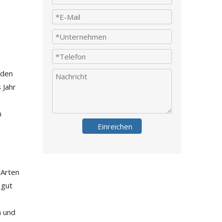
rden
 Jahr
n
Einreichen
 Arten
 gut
n und