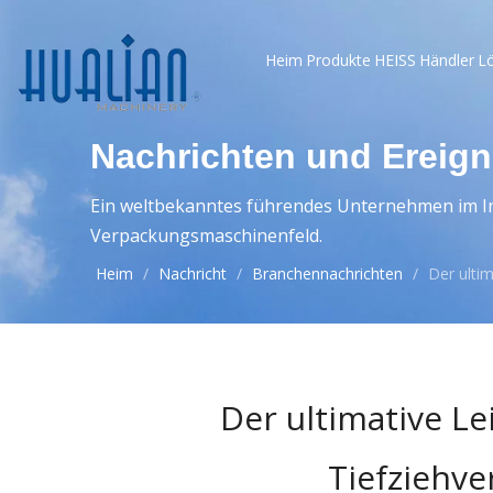
Heim
Produkte
HEISS
Händler
L
Nachrichten und Ereign
Ein weltbekanntes führendes Unternehmen im In
Verpackungsmaschinenfeld.
Heim
/
Nachricht
/
Branchennachrichten
/
Der ulti
Der ultimative L
Tiefziehv