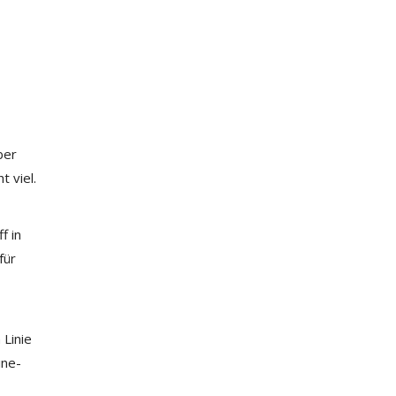
ber
t viel.
f in
für
 Linie
ine-