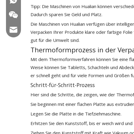
Tipp: Die Maschinen von Hualian können verschie
Dadurch sparen Sie Geld und Platz.
Die Maschinen von Hualian verfügen über intellige
E -Mail: hl@hualian.biz
Verpacken Ihrer Produkte klare oder farbige Folie
gut für die Umwelt sind.
Thermoformprozess in der Verp
Mit dem Thermoformverfahren können Sie eine flac
Wechat
Weise können Sie Tabletts, Schachteln und Abdeck
er schnell geht und für viele Formen und Größen fu
Schritt-für-Schritt-Prozess
Hier sind die Schritte, die zeigen, wie der Thermo
Sie beginnen mit einer flachen Platte aus extrudie
Legen Sie die Platte in die Tiefziehmaschine.
Erhitzen Sie den Kunststoff, bis er weich wird und s
Ziehen Sie den Kunststoff mit Kraft wie Vakuum o