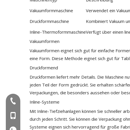
Vakuumformmaschine
Verwendet ein Vakuum
Druckformmaschine
Kombiniert Vakuum un
Inline-Thermoformmaschine
Verfügt über einen li
Vakuumformen
Vakuumformen eignet sich gut für einfache Formen
eine Form. Diese Methode eignet sich gut für Table
Druckformend
Druckformen liefert mehr Details. Die Maschine nu
jeden Teil der Form gedrückt. Sie erhalten schärf
Verpackungen, die besonders aussehen oder beso
Tel:+86-577-88627766
Inline-Systeme
Mit Inline-Tiefziehanlagen können Sie schneller a
Mob: +86-18858715170
durch jeden Schritt. Sie können die Verpackung oh
Systeme eignen sich hervorragend für große Fabrik
WA: 0086 18858715170