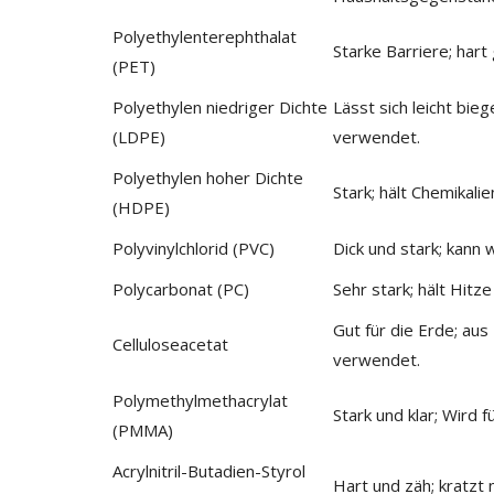
Polyethylenterephthalat
Starke Barriere; har
(PET)
Polyethylen niedriger Dichte
Lässt sich leicht bie
(LDPE)
verwendet.
Polyethylen hoher Dichte
Stark; hält Chemikali
(HDPE)
Polyvinylchlorid (PVC)
Dick und stark; kann 
Polycarbonat (PC)
Sehr stark; hält Hitz
Gut für die Erde; au
Celluloseacetat
verwendet.
Polymethylmethacrylat
Stark und klar; Wird
(PMMA)
Acrylnitril-Butadien-Styrol
Hart und zäh; kratzt 