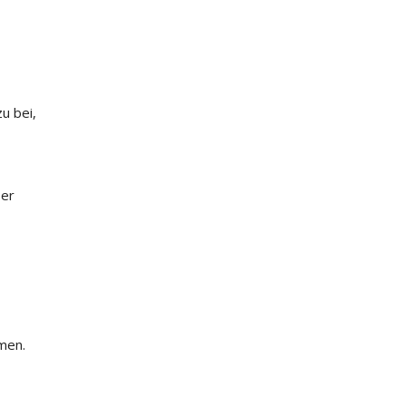
u bei,
ber
men.