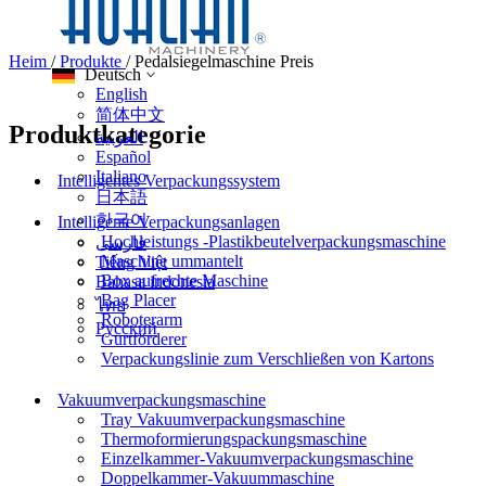
Heim
/
Produkte
/
Pedalsiegelmaschine Preis
Deutsch
English
简体中文
Produktkategorie
العربية
Español
Italiano
Intelligentes Verpackungssystem
日本語
한국어
Intelligente Verpackungsanlagen
Hochleistungs -Plastikbeutelverpackungsmaschine
فارسی
Maschine ummantelt
Tiếng Việt
Box aufrechte Maschine
Bahasa indonesia
Bag Placer
ไทย
Roboterarm
Pусский
Gurtförderer
Verpackungslinie zum Verschließen von Kartons
Vakuumverpackungsmaschine
Tray Vakuumverpackungsmaschine
Thermoformierungspackungsmaschine
Einzelkammer-Vakuumverpackungsmaschine
Doppelkammer-Vakuummaschine