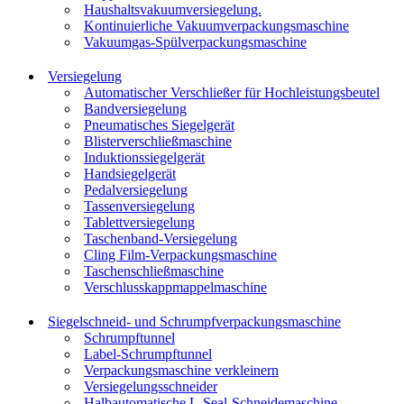
Haushaltsvakuumversiegelung.
Kontinuierliche Vakuumverpackungsmaschine
Vakuumgas-Spülverpackungsmaschine
Versiegelung
Automatischer Verschließer für Hochleistungsbeutel
Bandversiegelung
Pneumatisches Siegelgerät
Blisterverschließmaschine
Induktionssiegelgerät
Handsiegelgerät
Pedalversiegelung
Tassenversiegelung
Tablettversiegelung
Taschenband-Versiegelung
Cling Film-Verpackungsmaschine
Taschenschließmaschine
Verschlusskappmappelmaschine
Siegelschneid- und Schrumpfverpackungsmaschine
Schrumpftunnel
Label-Schrumpftunnel
Verpackungsmaschine verkleinern
Versiegelungsschneider
Halbautomatische L-Seal-Schneidemaschine