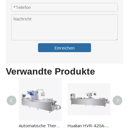
Einreichen
Verwandte Produkte
Automatische Thermoformierung von Rollstock-Vakuumverpackungsmaschinen HVR-320A
Hualian HVR-420A-U Automatische Hochleistungs-Tiefzieh-Vakuumverpackungsmaschinen für die Lebensmittelverpackung