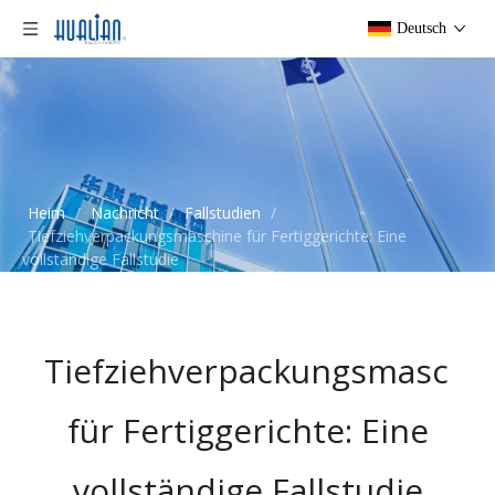
Deutsch
Heim
/
Nachricht
/
Fallstudien
/
Tiefziehverpackungsmaschine für Fertiggerichte: Eine
vollständige Fallstudie
Tiefziehverpackungsmaschi
für Fertiggerichte: Eine
vollständige Fallstudie