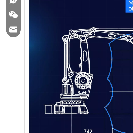
E -Mail: hl@hualian.biz
Wechat