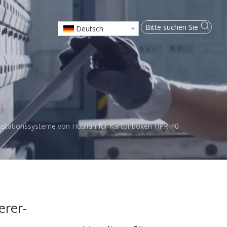
ns
Deutsch
tsstationssysteme von Hualian für Kartonboxen HPR-40-
erer-