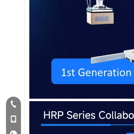
Tel:+86-577-88627766
Mob: +86-18858715170
WA: 0086 18858715170