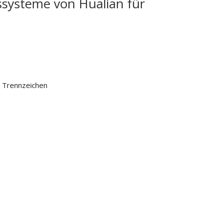
nssysteme von Hualian für
n Trennzeichen