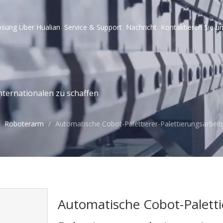
ösung
Über Hualian
Service & Support
Nachricht
Kontaktieren Sie u
ternationalen zu schaffen
/
Roboterarm
/
Automatische Cobot-Palettierer-Palettierungsarbei
Automatische Cobot-Paletti