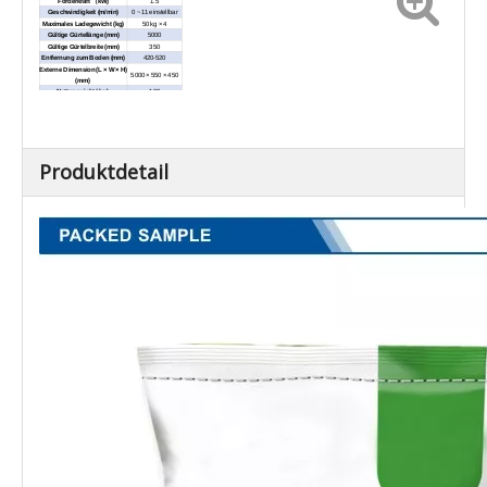
Förderkraft （kW)
1.5
Geschwindigkeit (m/min)
0 ~ 11 einstellbar
Maximales Ladegewicht (kg)
50 kg × 4
Gültige Gürtellänge (mm)
5000
Gültige Gürtelbreite (mm)
350
Entfernung zum Boden (mm)
420-520
Externe Dimension (L × W × H)
5000 × 550 × 450
(mm)
Nettogewicht / kg)
100
Produktdetail