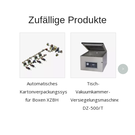
Zufällige Produkte
Einfa
>
Automatisches
Tisch-
Dicht
Kartonverpackungssystem
Vakuumkammer-
m
für Boxen XZBH
Versiegelungsmaschine
30
DZ-500/T