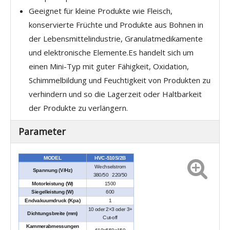
Geeignet für kleine Produkte wie Fleisch,
konservierte Früchte und Produkte aus Bohnen in
der Lebensmittelindustrie, Granulatmedikamente
und elektronische Elemente.Es handelt sich um
einen Mini-Typ mit guter Fähigkeit, Oxidation,
Schimmelbildung und Feuchtigkeit von Produkten zu
verhindern und so die Lagerzeit oder Haltbarkeit
der Produkte zu verlängern.
Parameter
MODEL
HVC-510S/2B
Wechselstrom
Spannung (V/Hz)
380/50 220/50
Motorleistung (W)
1500
Siegelleistung (W)
600
Endvakuumdruck (Kpa)
1
10 oder 2×3 oder 3+
Dichtungsbreite (mm)
Cut-off
Kammerabmessungen