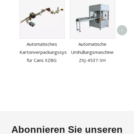
Au
>
offen
Automatisches
Automatische
Place
Kartonverpackungssystem
Umhüllungsmaschine
Futt
für Cans XZBG
ZXJ-4537-SH
Abonnieren Sie unseren