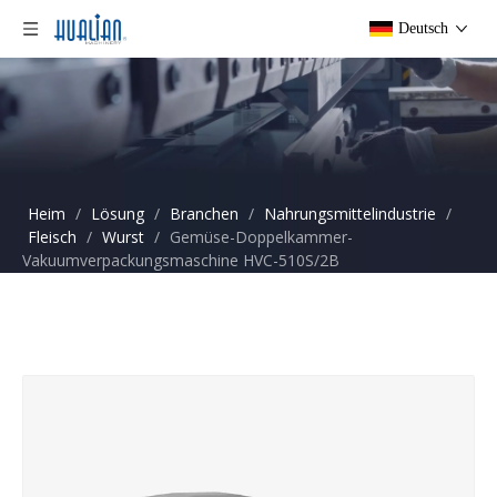
Deutsch
Heim
/
Lösung
/
Branchen
/
Nahrungsmittelindustrie
/
Fleisch
/
Wurst
/
Gemüse-Doppelkammer-
Vakuumverpackungsmaschine HVC-510S/2B