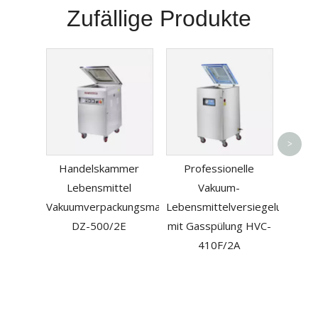
Zufällige Produkte
Pn
>
Polyet
Handelskammer
Professionelle
Schnei
Lebensmittel
Vakuum-
Karto
Vakuumverpackungsmaschine
Lebensmittelversiegelungsger
DZ-500/2E
mit Gasspülung HVC-
410F/2A