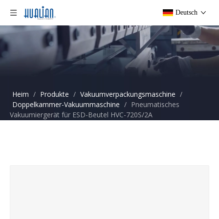
Deutsch
Heim
/
Produkte
/
Vakuumverpackungsmaschine
/
Doppelkammer-Vakuummaschine
/
Pneumatisches
Vakuumiergerät für ESD-Beutel HVC-720S/2A