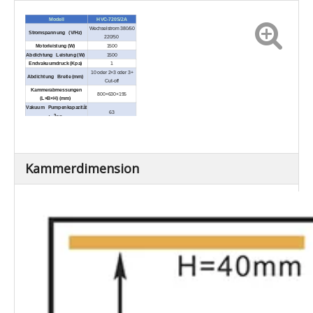
Modell
HVC-720S/2A
Wechselstrom 380/50
Stromspannung (V/Hz)
220/50
Motorleistung (W)
1500
Abdichtung Leistung (W)
1500
Endvakuumdruck (Kpa)
1
10 oder 2×3 oder 3+
Abdichtung Breite (mm)
Cut-off
Kammerabmessungen
800×630×195
(L×B×H) (mm)
Vakuum Pumpenkapazität
63
3
(m
/H)
Material für
SUS304
Vakuumkammer
Extern Abmessungen
1670×850×1000
(L×B×H) (mm)
Nettogewicht / kg)
Ca. 375
Kammerdimension