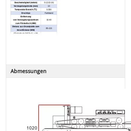
Geschwindigkeit (m/min)
0-12 (0-16)
Versiegelungsbreite (mm)
10
Temperatur Bereich (
℃
)
0-300
Drucktyp
Farbband
Entfernung
von Versiegelungszentrum
10-40
zum Fördertisch (MM)
Distanz aus Grundplatte zum
85-115
Innenförderer (MM)
Fördertisch Größe (L × W)
1065 × 205
(mm)
Nettogewicht / kg)
55
Gesamtförderer Laden (kg)
≤ 10
Extern Abmessungen (L × W ×
1065 × 540 ×
H) (mm)
1020
Abmessungen