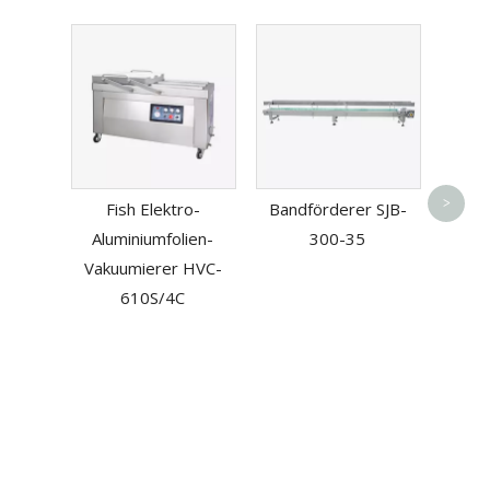
Bag
>
Fish Elektro-
Bandförderer SJB-
Aluminiumfolien-
300-35
Vakuumierer HVC-
610S/4C