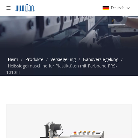
Deutsch
Heim
/
Produkte
/
Versiegelung
/
Bandversiegelung
/
Heißsiegelmaschine für Plastiktüten mit Farbband FRS-
1010III