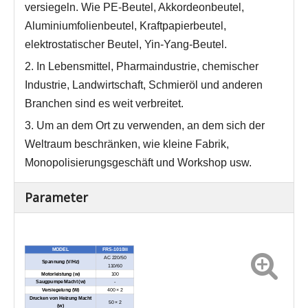
versiegeln. Wie PE-Beutel, Akkordeonbeutel,
Aluminiumfolienbeutel, Kraftpapierbeutel,
elektrostatischer Beutel, Yin-Yang-Beutel.
2. In Lebensmittel, Pharmaindustrie, chemischer
Industrie, Landwirtschaft, Schmieröl und anderen
Branchen sind es weit verbreitet.
3. Um an dem Ort zu verwenden, an dem sich der
Weltraum beschränken, wie kleine Fabrik,
Monopolisierungsgeschäft und Workshop usw.
Parameter
MODEL
FRS-1010iii
AC 220/50
Spannung (V/Hz)
110/60
Motorleistung (w)
100
Saugpumpe Macht (w)
-
Versiegelung (W)
400 × 2
Drucken von Heizung Macht
50 × 2
(w)