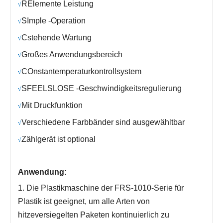
R
Elemente Leistung
√
S
Imple -Operation
√
C
stehende Wartung
√
Großes Anwendungsbereich
√
C
Onstantemperaturkontrollsystem
√
S
FEELSLOSE -Geschwindigkeitsregulierung
√
Mit Druckfunktion
√
Verschiedene Farbbänder sind ausgewähltbar
√
Zählgerät ist optional
√
Anwendung:
1. Die Plastikmaschine der FRS-1010-Serie für
Plastik ist geeignet, um alle Arten von
hitzeversiegelten Paketen kontinuierlich zu