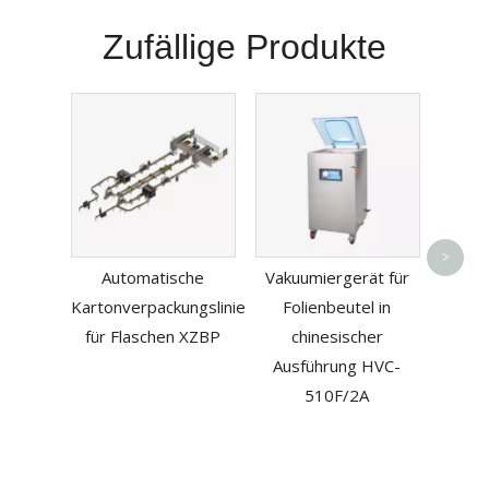
Zufällige Produkte
Pla
Dop
>
Automatische
Vakuumiergerät für
Vakuu
Kartonverpackungslinie
Folienbeutel in
best
für Flaschen XZBP
chinesischer
Ausführung HVC-
510F/2A