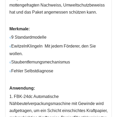
mottengefragten Nachweiss, Umweltschutzbeweiss
hat und das Paket angemessen schützen kann.
Merkmale:
9 Standardmodelle
√
E
witzeln
Klingeln
Mit jedem Förderer, den Sie
√
wollen.
Staubentfernungsmechanismus
√
Fehler Selbstdiagnose
√
Anwendung:
1. FB
K
-2
4dc
Automatische
Nähbeutelverpackungsmaschine mit Gewinde wird
aufgetragen, um ein Schicht einschichtes Kraftpapier,