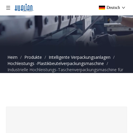
Deutsch
Heim
/
Produkte
/
Intelligente Verpackungsanlagen
/
Hochleistungs -Plastikbeutelverpackungsmaschine
/
Industrielle Hochleistungs-Taschenverpackungsmaschine für
PE-Liner-Film FBK-24DC