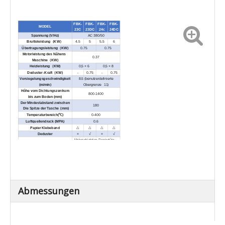
FBK-
FBK-
FBK-
FBK-
MODEL
23C
23DC
24c
24DC
Spannung (V/Hz)
AC 380/50
Bruttoleistung
（
KW
）
4.5
5
5.5
6
Übertragungsleistung
（
KW)
0.75
0.75
Motorleistung des Nähens
0.37
Maschine
（
KW)
Heizleistung
（
KW)
0,5 × 6
0,5 × 8
Deduster -Kraft
（
KW)
-
0.75
-
0.75
Versiegelungsgeschwindigkeit
8.5 (benutzerdefinierte
(m/min)
Obergrenze 11)
Höhe vom Dichtungszentrum
800-1400
bis zum Boden (mm)
Der Mindestabstand zwischen
180
Die Spitze der Tasche (mm)
Temperaturbereich(
℃
)
0-400
Luftquellendruck (MPA)
0.6
△
△
△
△
Papier Klebeband
Deduster
×
√
×
√
Mehrschichtige Papiertüte
、
Papierbeutel .2 in 1 oder 3
Anwendung
in 1 Beutel, Al-Pe Innen-
Liner-Beutel oder PE-Beutel
usw.
Externe Dimension (L × W × H)
2700 × 950 ×
2800 × 950 ×
(mm)
1800
1800
Reingewicht (kg)
400
450
500
Abmessungen