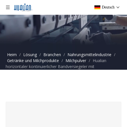
Deutsch
Heim
/
Lösung
/
Branchen
/
Nahrungsmittelindustrie
/
Getränke und Milchprodukte
/
Milchpulver
/
Hualian
horizontaler kontinuierlicher Bandversiegeler mit
Tintenjetdruck- und Codierungsfunktion FRP-810i