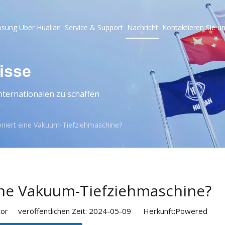
ösung
Über Hualian
Service & Support
Nachricht
Kontaktieren Sie u
isse
ternationalen zu schaffen
oniert eine Vakuum-Tiefziehmaschine?
ine Vakuum-Tiefziehmaschine?
or veröffentlichen Zeit: 2024-05-09 Herkunft:
Powered