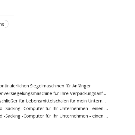
ne
kontinuierlichen Siegelmaschinen für Anfänger
So wählen Sie die richtige Schalenversiegelungsmaschine für Ihre Verpackungsanforderungen aus
Wie wähle ich den richtigen Verschließer für Lebensmittelschalen für mein Unternehmen aus?
So wählen Sie einen Open -Mund -Sacking -Computer für Ihr Unternehmen - einen vollständigen Leitfaden
So wählen Sie einen Open -Mund -Sacking -Computer für Ihr Unternehmen - einen vollständigen Leitfaden