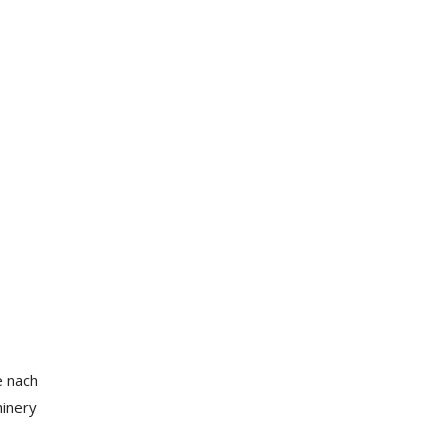
e nach
hinery