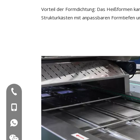
Vorteil der Formdichtung: Das Heißformen kan
Strukturkästen mit anpassbaren Formtiefen u
Tel:+86-577-88627766
Mob: +86-18858715170
WA: 0086 18858715170