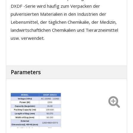
DXDF -Serie wird häufig zum Verpacken der
pulverisierten Materialien in den Industrien der
Lebensmittel, der täglichen Chemikalie, der Medizin,
landwirtschaftlichen Chemikalien und Tierarzneimittel
usw. verwendet.
Parameters
MODEL
DXDF-500AX
Voltage (V/Hz)
AC 220/50 110/60
Power (W)
2200
Capacity (bags/min)
15-30
Packing Capacity (ml)
100-500
Length of Bag (mm)
50-270
Width of Bag (mm)
50-150
External
1260×860×2070
Dimensions(L×W×H) (mm)
Net Weight (kg)
380