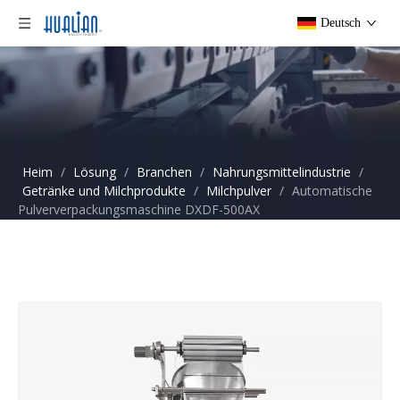
Deutsch
Heim
/
Lösung
/
Branchen
/
Nahrungsmittelindustrie
/
Getränke und Milchprodukte
/
Milchpulver
/
Automatische
Pulververpackungsmaschine DXDF-500AX