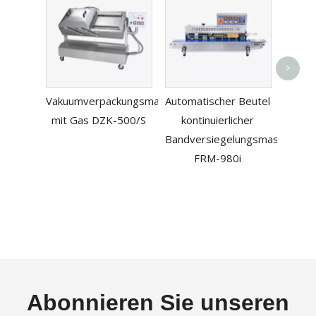
Pl
>
ko
Vakuumverpackungsmaschine
Automatischer Beutel
Wärme
mit Gas DZK-500/S
kontinuierlicher
f
Bandversiegelungsmaschine
FRM-980i
Abonnieren Sie unseren