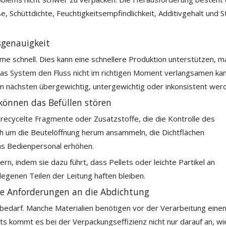
ße, Schüttdichte, Feuchtigkeitsempfindlichkeit, Additivgehalt und 
tsgenauigkeit
eme schnell. Dies kann eine schnellere Produktion unterstützen, m
das System den Fluss nicht im richtigen Moment verlangsamen kan
um nächsten übergewichtig, untergewichtig oder inkonsistent wer
 können das Befüllen stören
e, recycelte Fragmente oder Zusatzstoffe, die die Kontrolle des
ich um die Beutelöffnung herum ansammeln, die Dichtflächen
as Bedienpersonal erhöhen.
mern, indem sie dazu führt, dass Pellets oder leichte Partikel an
genen Teilen der Leitung haften bleiben.
die Anforderungen an die Abdichtung
rbedarf. Manche Materialien benötigen vor der Verarbeitung eine
ets kommt es bei der Verpackungseffizienz nicht nur darauf an, wi