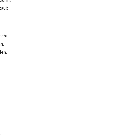
Staub-
acht
n,
den.
n
e