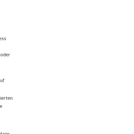
ess
 oder
auf
tierten
re
darin,