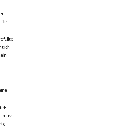
er
offe
efüllte
tlich
eln.
eine
tels
en muss
dig