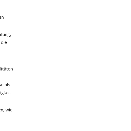
en
llung,
 die
litäten
e als
igkeit
n, wie