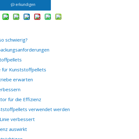
erkundigen
so schwierig?
rpackungsanforderungen
offpellets
 für Kunststoffpellets
triebe erwarten
erbessern
or für die Effizienz
ststoffpellets verwendet werden
Linie verbessert
ienz auswirkt