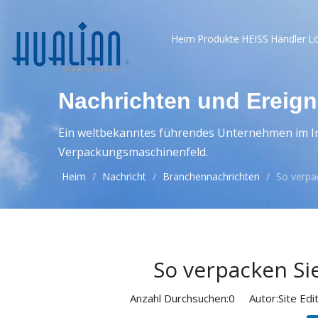
Heim
Produkte
HEISS
Händler
L
Nachrichten und Ereign
Ein weltbekanntes führendes Unternehmen im In
Verpackungsmaschinenfeld.
Heim
/
Nachricht
/
Branchennachrichten
/
So verpac
So verpacken Sie
Anzahl Durchsuchen:
0
Autor:Site Edit