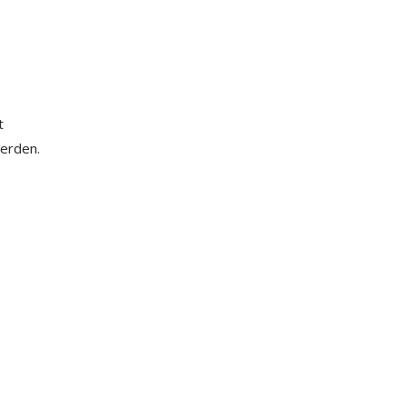
t
erden.