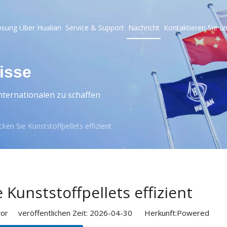
ösung
Über Hualian
Service & Support
Nachricht
Kontaktieren Sie u
isse
ternationalen zu schaffen
ken Sie Kunststoffpellets effizient
 Kunststoffpellets effizient
or veröffentlichen Zeit: 2026-04-30 Herkunft:
Powered