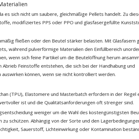
Materialien
da es sich nicht um saubere, gleichmäßige Pellets handelt. Zu dies
stoffe, modifiziertes PPS oder PPO und glasfasergefüllte Kunstst
mäßig fließen oder den Beutel stärker belasten. Mit Glasfasern g
ets, während pulverförmige Materialien den Einfüllbereich unorden
en, wenn sich feine Partikel um die Beutelöffnung herum ansamm
 Abrieb Feinstoffe entstehen, die sich bei der Handhabung und
n auswirken können, wenn sie nicht kontrolliert werden.
than (TPU), Elastomere und Masterbatch erfordern in der Regel 
ertvoller ist und die Qualitätsanforderungen oft strenger sind.
ngsentscheidung weniger um die Wahl des kostengünstigsten Beu
ion zu schützen. Abhängig von der Sorte und den Lagerbedingung
tigkeit, Sauerstoff, Lichteinwirkung oder Kontamination bestän