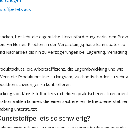
nträchtigen
stoffpellets aus
packen, besteht die eigentliche Herausforderung darin, den Proz
en. Ein kleines Problem in der Verpackungsphase kann später zu
nd Nacharbeit bis hin zu Verzögerungen bei Lagerung, Verladung
roduktschutz, die Arbeitseffizienz, die Lagerabwicklung und wie
Wenn die Produktionslinie zu langsam, zu chaotisch oder zu sehr 
duktion schwieriger zu kontrollieren.
ackung von Kunststoffpellets mit einem praktischeren, linienorien
ation wählen können, die einen saubereren Betrieb, eine stabile
abung unterstützt.
nststoffpellets so schwierig?
roblems nicht schwer zu verpacken. Die Herausforderung besteht 