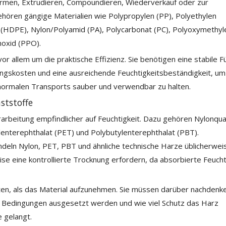
rmen, Extrudieren, Compoundieren, Wiederverkauf oder zur
hören gängige Materialien wie Polypropylen (PP), Polyethylen
e (HDPE), Nylon/Polyamid (PA), Polycarbonat (PC), Polyoxymethyl
noxid (PPO).
or allem um die praktische Effizienz. Sie benötigen eine stabile Fü
ungskosten und eine ausreichende Feuchtigkeitsbeständigkeit, um
normalen Transports sauber und verwendbar zu halten.
ststoffe
rarbeitung empfindlicher auf Feuchtigkeit. Dazu gehören Nylonqua
enterephthalat (PET) und Polybutylenterephthalat (PBT).
deln Nylon, PET, PBT und ähnliche technische Harze üblicherweis
ise eine kontrollierte Trocknung erfordern, da absorbierte Feucht
ten, als das Material aufzunehmen. Sie müssen darüber nachdenke
en Bedingungen ausgesetzt werden und wie viel Schutz das Harz
e gelangt.