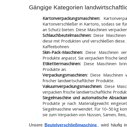
Gängige Kategorien landwirtschaft
Kartonverpackungsmaschinen:
Kartonverp
Kartonverschließer in Kartons, sodass sie f
an Schutz bieten. Diese Maschinen verpacken
Schlauchbeutelmaschinen:
Diese Maschinen 
diese mit Produkten und verschließen diese.
Kaffeebohnen.
Skin-Pack-Maschinen:
Diese Maschinen ver
Produkte anpasst. Sie verpacken frische lan
Etikettiermaschinen:
Diese Maschinen brin
Produkte an.
Verpackungsmaschinen:
Diese Maschinen v
frischer landwirtschaftlicher Produkte.
Vakuumverpackungsmaschinen:
Diese Masch
verpacken frische landwirtschaftliche Produ
Siegelmaschine und automatische Absackan
Produkte je nach Materialgewicht eingeset
Siegelmaschine verwendet. Für 10–50 kg ko
sie zum Verpacken von Nüssen, Samen, Reis,
Unsere 
Beutelverschließmaschine 
 wird häufig i