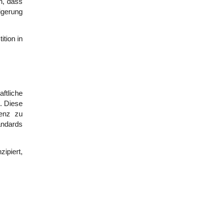
n, dass 
gerung 
ion in 
ftliche 
 Diese 
enz zu 
ndards 
piert, 