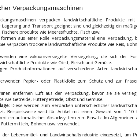
licher Verpackungsmaschinen
ackungsmaschinen verpacken landwirtschaftliche Produkte mit
ür Lagerung und Transport geeignet sind und gleichzeitig ein mäßi
 Fischereiprodukte wie Meeresfrüchte, Fisch usw.
formen aus einer Rolle Verpackungsmaterial eine Verpackung, b
 Sie verpacken trockene landwirtschaftliche Produkte wie Reis, Boh
wenden eine vakuumversiegelte Versiegelung, die sich der F
dwirtschaftliche Produkte wie Obst, Fleisch und Gemüse.
gen Produktinformationen auf verschiedene Arten landwirtschaf
erwenden Papier- oder Plastikfolie zum Schutz und zur Präse
inen entfernen Luft aus der Verpackung, bevor sie sie versiege
kte wie Getreide, Futtergetreide, Obst und Gemüse.
lage:
Diese werden zum Verpacken unterschiedlicher landwirtschaf
zt. Beispielsweise wird für Artikel mit einem Gewicht von 1–10 
mmt ein automatisches Absacksystem zum Einsatz. Im Allgemeinen
 Futtermitteln, Bohnen usw. verwendet.
n der Lebensmittel- und Landwirtschaftsindustrie eingesetzt, um Pr