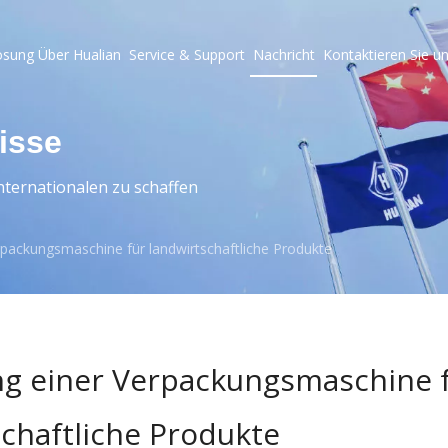
ösung
Über Hualian
Service & Support
Nachricht
Kontaktieren Sie u
isse
ternationalen zu schaffen
rpackungsmaschine für landwirtschaftliche Produkte
ng einer Verpackungsmaschine 
schaftliche Produkte