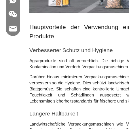
Hauptvorteile der Verwendung ein
E -Mail: hl@hualian.biz
Produkte
Verbesserter Schutz und Hygiene
Wechat
Agrarprodukte sind oft verderblich. Die richtig
Kontamination und Verderb. Verpackungsmaschinen b
Darüber hinaus minimieren Verpackungsmaschinen
verbessern so die Hygiene. Dies schützt landwirtscha
Blattgemüse. Sie schaffen eine kontrollierte Umg
Feuchtigkeit und Schädlingen ausgesetzt we
Lebensmittelsicherheitsstandards für frischere und s
Längere Haltbarkeit 
Landwirtschaftliche Verpackungsmaschinen wie V