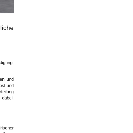
iche 
igung, 
en und 
st und 
eilung 
abei, 
ischer 