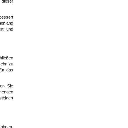
dieser 
essert 
enlang 
rt und 
ließen 
ehr zu 
ür das 
n. Sie 
mengen 
teigert 
ohnen, 