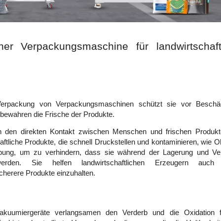
er Verpackungsmaschine für landwirtschaftl
e Verpackung von Verpackungsmaschinen schützt sie vor Beschäd
ewahren die Frische der Produkte. 
 den direkten Kontakt zwischen Menschen und frischen Produkt
ftliche Produkte, die schnell Druckstellen und kontaminieren, wie Ob
ebung, um zu verhindern, dass sie während der Lagerung und Vert
rden. Sie helfen landwirtschaftlichen Erzeugern auch d
icherere Produkte einzuhalten. 
akuumiergeräte verlangsamen den Verderb und die Oxidation fr