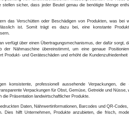
ellen sicher, dass jeder Beutel genau die benötigte Menge enthäl
dern das Verschütten oder Beschädigen von Produkten, was bei w
rlässlich ist. Somit trägt es dazu bei, eine konstante Produk
sern. 
 verfügt über einen Übertragungsmechanismus, der dafür sorgt, da
b der Nähmaschine übereinstimmt, um eine genaue Positionier
rt Produkt- und Geräteschäden und erhöht die Kundenzufriedenheit a
gen konsistente, professionell aussehende Verpackungen, die o
transparente Verpackungen für Obst, Gemüse, Getreide und Nüsse, w
h die Präsentation landwirtschaftlicher Produkte. 
fgedruckten Daten, Nährwertinformationen, Barcodes und QR-Codes, 
. Dies hilft Unternehmen, Produkte anzubieten, die frisch, mode