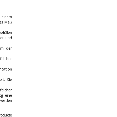
 einem
ges Maß
efüllen
nen und
orm der
tlicher
ntation
lt. Sie
tlicher
kg eine
 werden
odukte 