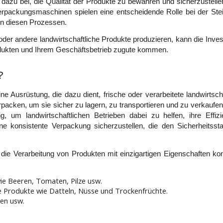
g dazu bei, die Qualität der Produkte zu bewahren und sicherzustelle
erpackungsmaschinen spielen eine entscheidende Rolle bei der Stei
in diesen Prozessen. 
r andere landwirtschaftliche Produkte produzieren, kann die Investit
dukten und Ihrem Geschäftsbetrieb zugute kommen. 
?
e Ausrüstung, die dazu dient, frische oder verarbeitete landwirtscha
cken, um sie sicher zu lagern, zu transportieren und zu verkaufen.
g, um landwirtschaftlichen Betrieben dabei zu helfen, ihre Effizi
ne konsistente Verpackung sicherzustellen, die den Sicherheitssta
ie Verarbeitung von Produkten mit einzigartigen Eigenschaften konzi
wie Beeren, Tomaten, Pilze usw.
he Produkte wie Datteln, Nüsse und Trockenfrüchte.
en usw.