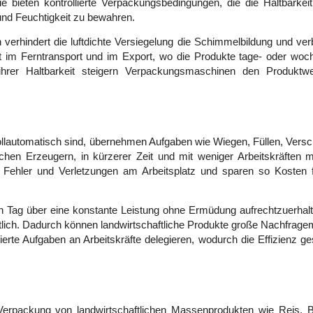
bieten kontrollierte Verpackungsbedingungen, die die Haltbarkeit 
und Feuchtigkeit zu bewahren. 
rhindert die luftdichte Versiegelung die Schimmelbildung und verb
 im Ferntransport und im Export, wo die Produkte tage- oder woch
ihrer Haltbarkeit steigern Verpackungsmaschinen den Produktwe
lautomatisch sind, übernehmen Aufgaben wie Wiegen, Füllen, Versch
ichen Erzeugern, in kürzerer Zeit und mit weniger Arbeitskräften m
Fehler und Verletzungen am Arbeitsplatz und sparen so Kosten f
Tag über eine konstante Leistung ohne Ermüdung aufrechtzuerhalte
aftlich. Dadurch können landwirtschaftliche Produkte große Nachfrage
erte Aufgaben an Arbeitskräfte delegieren, wodurch die Effizienz ges
erpackung von landwirtschaftlichen Massenprodukten wie Reis, B