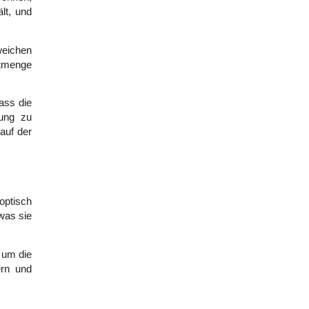
t, und 
eichen 
tmenge 
ss die 
ung zu 
uf der 
ptisch 
as sie 
um die 
rn und 